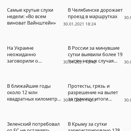
Самые крутые слухи
В Челябинске дорожает
недели: «Во всем
проезд в маршрутках
30.
виноват Вайнштейн»
30.01.2021 18:24
На Украине
В России за минувшие
неожиданно
сутки выявили более 19
заговорили о
тысяч новых случая
30.01.2021 12:42
30.
восстановлении ж/д
коронавируса
сообщения с Крымом,
Донбассом и Москвой
В ближайшие годы
Протесты, грязь и
около 12 млн
разрешение на вылет
квадратных километров
за границу: итоги
30.01.2021 11:19
30.
суши на Земле может
недели от РИА «Новый
оказаться под водой
День» (ФОТО, ВИДЕО)
Зеленский потребовал
В Крыму за сутки
от ЕС не оставлять
зарегистрировано 178