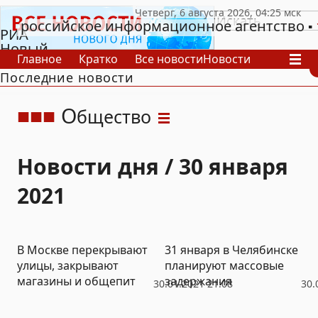
российское информационное агентство
РИА
Новый
Главное
Кратко
Все новости
Новости
День
Последние новости
В России
В мире
Видео
Спецпроекты
Проекты
Архив
О
бщество
Новости дня / 30 января
2021
В Москве перекрывают
31 января в Челябинске
улицы, закрывают
планируют массовые
магазины и общепит
задержания
30.01.2021 21:08
30.