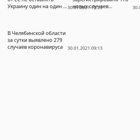
Украину один на один с
новых случаев
30.01.2021 10:25
30.
российской вакциной
коронавируса
В Челябинской области
за сутки выявлено 279
случаев коронавируса
30.01.2021 09:13