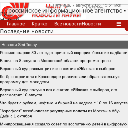
российское информационное агентство
РИА
Новый
Главное
Кратко
Все новости
Новости
День
Последние новости
В России
В мире
Видео
Спецпроекты
Проекты
Архив