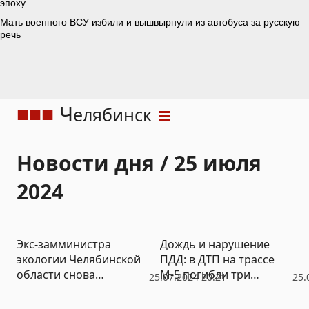
Ч
елябинск
Новости дня / 25 июля
2024
Экс-замминистра
Дождь и нарушение
экологии Челябинской
ПДД: в ДТП на трассе
области снова
М-5 погибли три
25.07.2024 20:21
25.
оправдали
человека