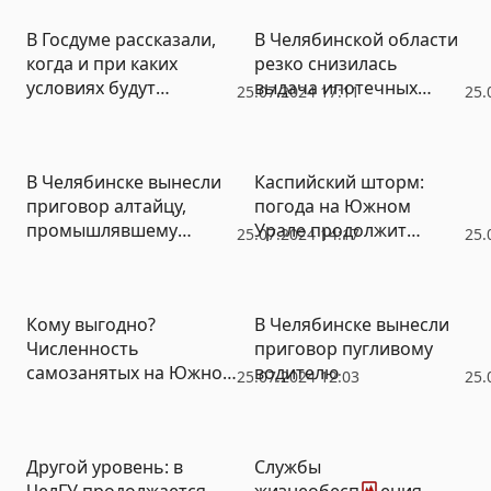
В Госдуме рассказали,
В Челябинской области
когда и при каких
резко снизилась
условиях будут
выдача ипотечных
25.07.2024 17:11
25.
разблокированы
кредитов
Instagram* и другие
запрещенные соцсети
В Челябинске вынесли
Каспийский шторм:
приговор алтайцу,
погода на Южном
промышлявшему
Урале продолжит
25.07.2024 14:17
25.
ложным минированием
ухудшаться
Кому выгодно?
В Челябинске вынесли
Численность
приговор пугливому
самозанятых на Южном
водителю
25.07.2024 12:03
25.
Урале за год выросла
почти в полтора раза
Фото
Другой уровень: в
Службы
ЧелГУ продолжается
жизнеобеспечения