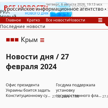
российское информационное агентство
РИА
Новый
Главное
Кратко
Все новости
Новости
День
Последние новости
В России
В мире
Видео
Спецпроекты
Проекты
Архив
К
рым
Новости дня / 27
февраля 2024
Офис президента
Госдума поддержала
Украины боится задать
установку
Конституционному суду
государственного флага
27.02.2024 17:58
27.
вопрос о легитимности
РФ на зданиях всех
Зеленского
образовательных