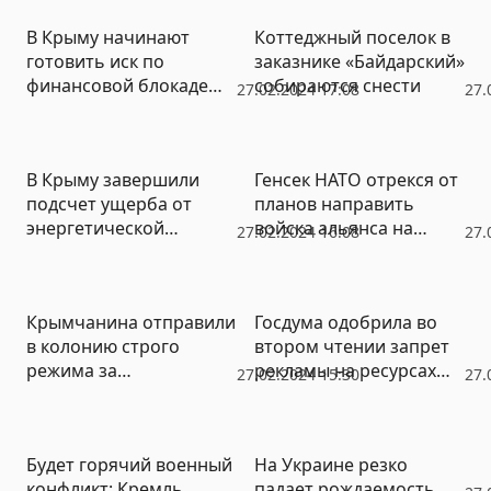
учреждений
В Крыму начинают
Коттеджный поселок в
готовить иск по
заказнике «Байдарский»
финансовой блокаде
собираются снести
27.02.2024 17:08
27.
полуострова
В Крыму завершили
Генсек НАТО отрекся от
подсчет ущерба от
планов направить
энергетической
войска альянса на
27.02.2024 16:08
27.
блокады
Украину
Крымчанина отправили
Госдума одобрила во
в колонию строго
втором чтении запрет
режима за
рекламы на ресурсах
27.02.2024 15:30
27.
систематическое
иноагентов
изнасилование
несовершеннолетней
Будет горячий военный
На Украине резко
падчерицы
конфликт: Кремль
падает рождаемость