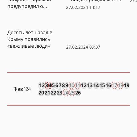
27.
предупредил о
27.02.2024 14:17
последствиях отправки
войск НАТО на Украину
Десять лет назад в
Крыму появились
«вежливые люди»
27.02.2024 09:37
1
2
3
4
5
6
7
8
9
10
11
12
13
14
15
16
17
18
19
Фев
'24
20
21
22
23
24
25
26