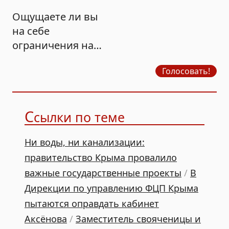
Ощущаете ли вы
на себе
ограничения на
продажу бензина?
Голосовать!
С
сылки по теме
Ни воды, ни канализации:
правительство Крыма провалило
важные государственные проекты
/
В
Дирекции по управлению ФЦП Крыма
пытаются оправдать кабинет
Аксёнова
/
Заместитель свояченицы и