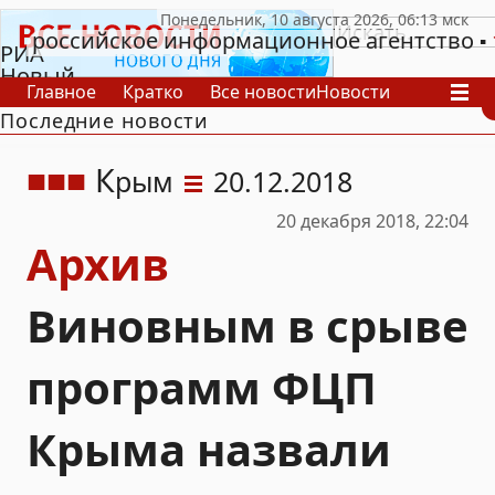
российское информационное агентство
РИА
Новый
Главное
Кратко
Все новости
Новости
День
Последние новости
В России
В мире
Видео
Спецпроекты
Проекты
Архив
К
рым
20.12.2018
20 декабря 2018, 22:04
Архив
Виновным в срыве
программ ФЦП
Крыма назвали