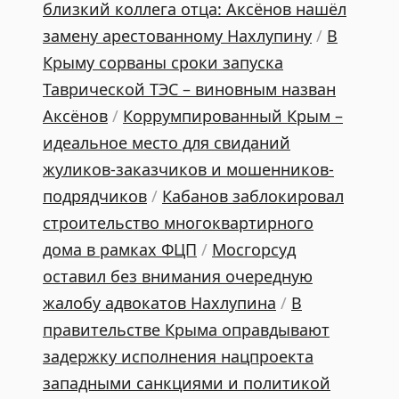
близкий коллега отца: Аксёнов нашёл
замену арестованному Нахлупину
/
В
Крыму сорваны сроки запуска
Таврической ТЭС – виновным назван
Аксёнов
/
Коррумпированный Крым –
идеальное место для свиданий
жуликов-заказчиков и мошенников-
подрядчиков
/
Кабанов заблокировал
строительство многоквартирного
дома в рамках ФЦП
/
Мосгорсуд
оставил без внимания очередную
жалобу адвокатов Нахлупина
/
В
правительстве Крыма оправдывают
задержку исполнения нацпроекта
западными санкциями и политикой