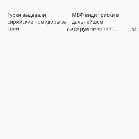
«квадратов»
(ФОТО)
Турки выдавали
МВФ видит риски в
сирийские помидоры за
дальнейшем
свои
сотрудничестве с
04.12.2015 10:12
04.
Украиной