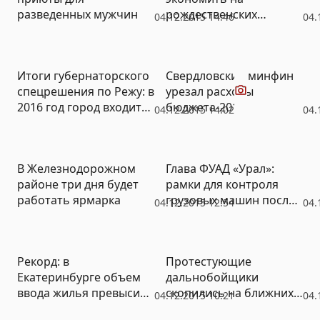
разведенных мужчин
рождественских
04.12.2015 14:46
04.
подарках и застолье
Видео
Итоги губернаторского
Свердловский минфин
спецрешения по Режу: в
урезал расходы
2016 год город входит
бюджета-2015
04.12.2015 14:02
04.
без бюджета, без думы,
с большими долгами и
коммунальными
В Железнодорожном
Глава ФУАД «Урал»:
проблемами (ВИДЕО)
районе три дня будет
рамки для контроля
работать ярмарка
грузовых машин после
04.12.2015 12:54
04.
запуска «Платона»
должны появиться в
декабре – январе
Рекорд: в
Протестующие
Екатеринбурге объем
дальнобойщики
ввода жилья превысил
скопились на ближних
04.12.2015 10:21
04.
1,5 миллиона
подступах к Москве