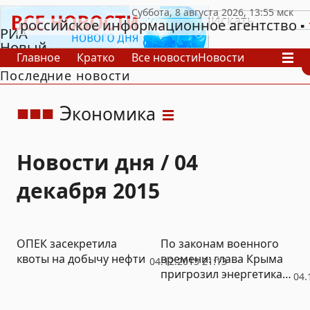
российское информационное агентство
РИА
Новый
Главное
Кратко
Все новости
Новости
День
Последние новости
В России
В мире
Видео
Спецпроекты
Проекты
Архив
Э
кономика
Новости дня / 04
декабря 2015
ОПЕК засекретила
По законам военного
квоты на добычу нефти
времени: глава Крыма
04.12.2015 21:13
пригрозил энергетикам
04.
тупой двуручной пилой