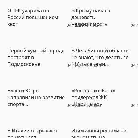
ОПЕК ударила по
В Крыму начала
России повышением
дешеветь
квот
недвижимость
04.12.2015 17:34
04.
Первый «умный город»
В Челябинской области
построят в
не знают, что делать со
Подмосковье
118 тысячами
04.12.2015 15:25
04.
«квадратов»
аварийного жилья
Власти Югры
«Россельхозбанк»
направили на развитие
поддержал ЖК
спорта
«Царицыно»
04.12.2015 15:00
04.
дополнительные 200
млн рублей
В Италии открывают
Итальянцы решили не
приюты для
экономить на