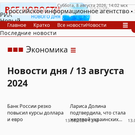
российское информационное агентство
РИА
Новый
Главное
Кратко
Все новости
Новости
День
Последние новости
В России
В мире
Видео
Спецпроекты
Проекты
Архив
Э
кономика
Новости дня / 13 августа
2024
Банк России резко
Лариса Долина
повысил курсы доллара
подтвердила, что стала
и евро
жертвой украинских
13.08.2024 17:46
13.
мошенников