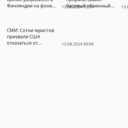
Финляндии на фоне
базовый обменный
13.08.2024 12:54
13.
санкций против России
курс рупии к рублю
СМИ: Сотни юристов
призвали США
отказаться от
13.08.2024 00:06
односторонних санкций