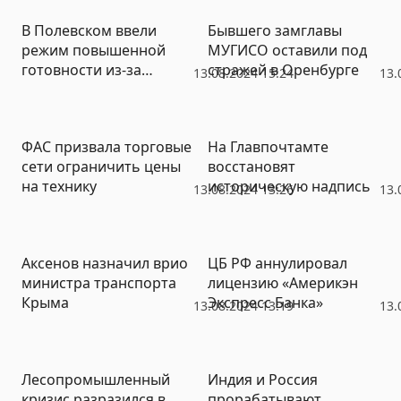
В Полевском ввели
Бывшего замглавы
режим повышенной
МУГИСО оставили под
готовности из-за
стражей в Оренбурге
13.08.2024 15:24
13.
качества воды
ФАС призвала торговые
На Главпочтамте
сети ограничить цены
восстановят
на технику
историческую надпись
13.08.2024 13:26
13.
Аксенов назначил врио
ЦБ РФ аннулировал
министра транспорта
лицензию «Америкэн
Крыма
Экспресс Банка»
13.08.2024 13:19
13.
Лесопромышленный
Индия и Россия
кризис разразился в
прорабатывают