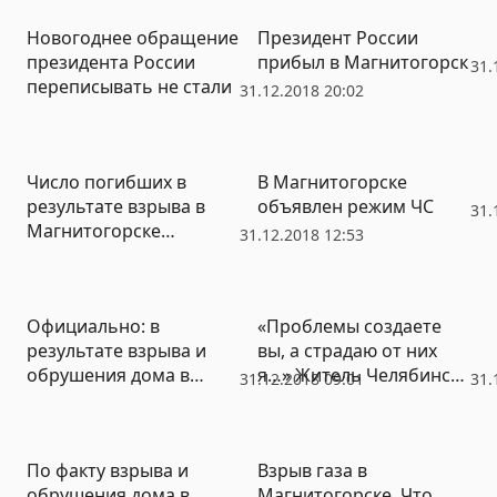
Новогоднее обращение
Президент России
президента России
прибыл в Магнитогорск
31.
переписывать не стали
31.12.2018 20:02
Число погибших в
В Магнитогорске
результате взрыва в
объявлен режим ЧС
31.
Магнитогорске
31.12.2018 12:53
увеличилось
Официально: в
«Проблемы создаете
результате взрыва и
вы, а страдаю от них
обрушения дома в
я…» Житель Челябинска
31.12.2018 09:01
31.
Магнитогорске погибли
вынуждено
3 человека
протестировал
доступность городской
По факту взрыва и
Взрыв газа в
среды
обрушения дома в
Магнитогорске. Что