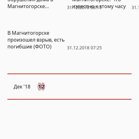
Магнитогорске
известно к этому часу
31.12.2018 08:15
31.
возбуждено уголовное
дело
В Магнитогорске
произошел взрыв, есть
погибшие (ФОТО)
31.12.2018 07:25
Дек
'18
1
2