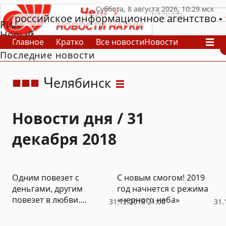
российское информационное агентство
РИА
Новый
Главное
Кратко
Все новости
Новости
День
Последние новости
В России
В мире
Видео
Спецпроекты
Проекты
Архив
Ч
елябинск
Новости дня / 31
декабря 2018
Одним повезет с
С новым смогом! 2019
деньгами, другим
год начнется с режима
повезет в любви.
«черного неба»
31.12.2018 21:00
31.
Гороскоп РИА «Новый
День» на 2019 год