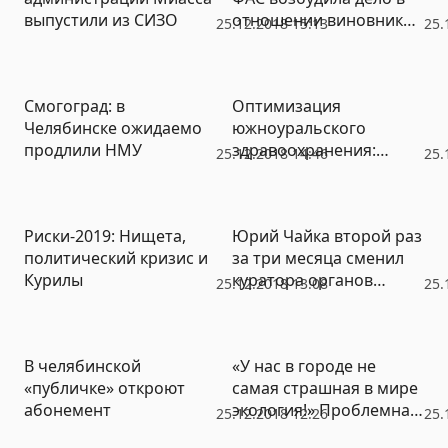
выпустили из СИЗО
отношении виновников
25.12.2018 15:13
25.
мусорного коллапса
Смогоград: в
Оптимизация
Челябинске ожидаемо
южноуральского
продлили НМУ
здравоохранения:
25.12.2018 14:46
25.
неизбежно и
бесполезно
Риски-2019: Нищета,
Юрий Чайка второй раз
политический кризис и
за три месяца сменил
Курилы
куратора органов
25.12.2018 13:08
25.
прокуратуры УрФО
(ФОТО)
В челябинской
«У нас в городе не
«публичке» откроют
самая страшная в мире
абонемент
экология!» Проблемная
25.12.2018 12:26
25.
точка «новой