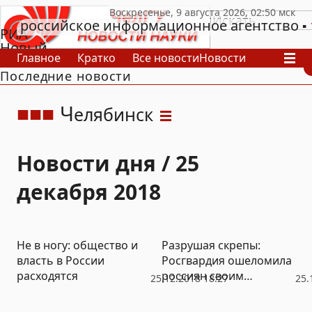
российское информационное агентство
РИА
Новый
Главное
Кратко
Все новости
Новости
День
Последние новости
В России
В мире
Видео
Спецпроекты
Проекты
Архив
Ч
елябинск
Новости дня / 25
декабря 2018
Не в ногу: общество и
Разрушая скрепы:
власть в России
Росгвардия ошеломила
расходятся
россиян своим
25.12.2018 18:27
25.
английским (ВИДЕО)