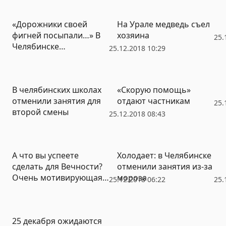
политической
реальности»
«Дорожники своей
На Урале медведь съел
фигней посыпали…» В
хозяина
25.
Челябинске
25.12.2018 10:29
столкнулись три
маршрутки
В челябинских школах
«Скорую помощь»
отменили занятия для
отдают частникам
25.
второй смены
25.12.2018 08:43
А что вы успеете
Холодает: в Челябинске
сделать для Вечности?
отменили занятия из-за
Очень мотивирующая
мороза
25.12.2018 06:22
25.
рождественская
история
25 декабря ожидаются