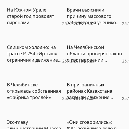
На Южном Урале
Врачи выяснили
старой год проводят
причину массового
сиренами
заболевания учеников
25.12.2018 16:52
25.
челябинской гимназии
Слишком холодно: на
На Челябинской
трассе Р-254 «Иртыш»
области проверят закон
ограничили движение в
о квотировании
25.12.2018 16:29
25.
сторону Казахстана
выбросов
В Челябинске
В приграничных
открылась собственная
районах Казахстана
«фабрика троллей»
закрыли движение
25.12.2018 16:02
25.
автотранспорта
Экс-главу
«Они сговорились»:
администрации Миасса
ФАС возбудила дело в