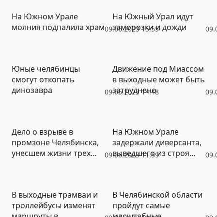
На Южном Урале
На Южный Урал идут
молния подпалила храм
заморозки и дожди
09.06.2023 15:55
09.
Юные челябинцы
Движение под Миассом
смогут откопать
в выходные может быть
динозавра
затруднено
09.06.2023 14:48
09.
Дело о взрыве в
На Южном Урале
промзоне Челябинска,
задержали диверсанта,
унесшем жизни трех
выведшего из строя
09.06.2023 11:59
09.
человек, передали в суд
оборудование на
железной дороге
В выходные трамваи и
В Челябинской области
троллейбусы изменят
пройдут самые
маршруты в
масштабные