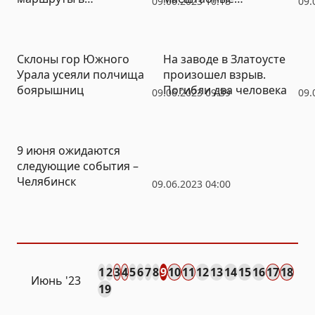
09.06.2023 10:18
09.
Челябинске
соревнования
зимы-2024 в России
Склоны гор Южного
На заводе в Златоусте
Урала усеяли полчища
произошел взрыв.
боярышниц
Погибли два человека
09.06.2023 09:39
09.
9 июня ожидаются
следующие события –
Челябинск
09.06.2023 04:00
1
2
3
4
5
6
7
8
9
10
11
12
13
14
15
16
17
18
Июнь '23
19