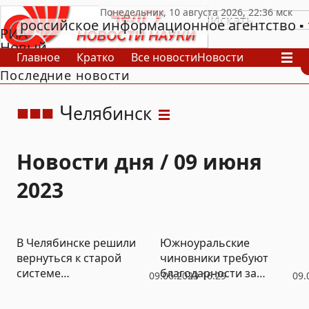
российское информационное агентство
РИА
Новый
Главное
Кратко
Все новости
Новости
День
Последние новости
В России
В мире
Видео
Спецпроекты
Проекты
Архив
Ч
елябинск
Новости дня / 09 июня
2023
В Челябинске решили
Южноуральские
вернуться к старой
чиновники требуют
системе
благодарности за
09.06.2023 16:29
09.
самоуправления
недостроенный мост