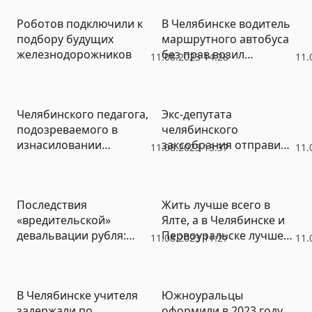
Роботов подключили к
В Челябинске водитель
подбору будущих
маршрутного автобуса
железнодорожников
без прав возил
11.08.2023 14:28
11.
пассажиров
Челябинского педагога,
Экс-депутата
подозреваемого в
челябинского
изнасиловании
заксобрания отправили
11.08.2023 13:37
11.
школьницы, отправили
в колонию
в СИЗО
Последствия
Жить лучше всего в
«вредительской»
Ялте, а в Челябинске и
девальвации рубля:
Первоуральске лучше
11.08.2023 11:27
11.
опрос на сайте РИА
не дышать – анализ ВЭБ
«Новый День»
В Челябинске учителя
Южноуральцы
задержали по
оформили в 2023 году