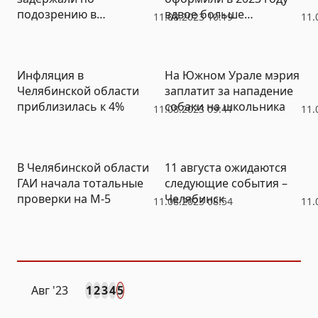
подозрению в
вдвое больше
11.08.2023 10:19
11.
надругательстве над
ипотечных кредитов
школьницей
Инфляция в
На Южном Урале мэрия
Челябинской области
заплатит за нападение
приблизилась к 4%
собаки на школьника
11.08.2023 09:41
11.
В Челябинской области
11 августа ожидаются
ГАИ начала тотальные
следующие события –
проверки на М-5
Челябинск
11.08.2023 08:54
11.
Авг
'23
1
2
3
4
5