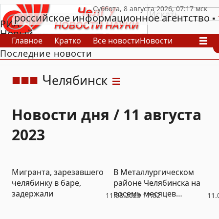
российское информационное агентство
РИА
Новый
Главное
Кратко
Все новости
Новости
День
Последние новости
В России
В мире
Видео
Спецпроекты
Проекты
Архив
Ч
елябинск
Новости дня / 11 августа
2023
Мигранта, зарезавшего
В Металлургическом
челябинку в баре,
районе Челябинска на
задержали
восемь месяцев
11.08.2023 17:02
11.
ограничат движение по
оживленной улице