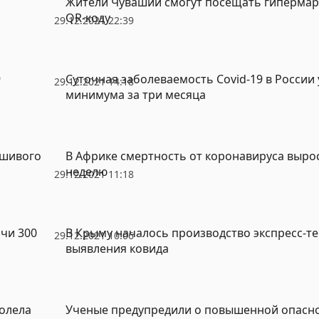
Жители Чувашии смогут посещать гипермар
QR-коду
29.12.2021 22:39
9
Суточная заболеваемость Covid-19 в России 
29.12.2021 14:18
минимума за три месяца
ьшивого
В Африке смертность от коронавируса вырос
неделю
29.12.2021 11:18
чи 300
В Крыму началось производство экспресс-те
29.12.2021 10:06
выявления ковида
олела
Ученые предупредили о повышенной опасн