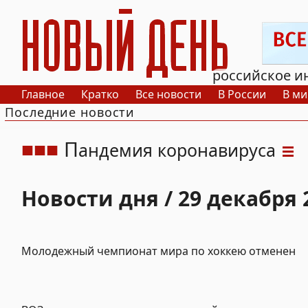
РИА Новый День
российское и
Главное
Кратко
Все новости
В России
В ми
Последние новости
П
андемия коронавируса
Новости дня / 29 декабря 
Молодежный чемпионат мира по хоккею отменен