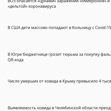
ВОЗ опасается «цунами» заражений «омикроном» и
«дельтой» коронавируса
В США дети массово попадают в больницу с Covid-1
В Югре бюджетнице грозит тюрьма за покупку фал
QR-кода
Число умерших от ковида в Крыму превысило 4 тыся
Выявляемость ковида в Челябинской области преод