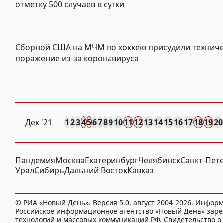
отметку 500 случаев в сутки
Сборной США на МЧМ по хоккею присудили технич
поражение из-за коронавируса
Дек
'21
1
2
3
4
5
6
7
8
9
10
11
12
13
14
15
16
17
18
19
20
Пандемия
Москва
Екатеринбург
Челябинск
Санкт-Пет
Урал
Сибирь
Дальний Восток
Кавказ
©
РИА «Новый День»
. Версия 5.0, август 2004-2026. Инфор
Российское информационное агентство «Новый День» заре
технологий и массовых коммуникаций РФ. Свидетельство о 