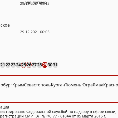
для легких
29.12.2021 09:13
еское
29.12.2021 00:03
21
22
23
24
25
26
27
28
29
30
31
ербург
Крым
Севастополь
Курган
Тюмень
Югра
Ямал
Красно
мация
гистрировано Федеральной службой по надзору в сфере связи
регистрации СМИ: ЭЛ № ФС 77 - 61044 от 05 марта 2015 г.