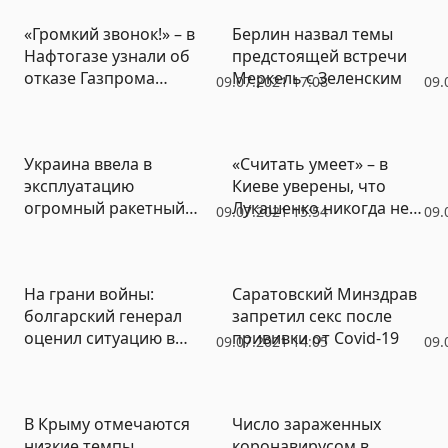
и искусства Крыма во
«Громкий звонок!» – в
Берлин назвал темы
время наводнения
Нафтогазе узнали об
предстоящей встречи
отказе Газпрома
Меркель с Зеленским
09.07.2021 17:08
09.
бронировать транзит
через Украину
Украина ввела в
«Считать умеет» – в
эксплуатацию
Киеве уверены, что
огромный ракетный
Лукашенко никогда не
09.07.2021 15:54
09.
полигон вблизи Крыма
признает Крым
На грани войны:
Саратовский Минздрав
болгарский генерал
запретил секс после
оценил ситуацию в
прививки от Covid-19
09.07.2021 14:05
09.
черноморском регионе
В Крыму отмечаются
Число зараженных
низкие темпы
коронавирусом в