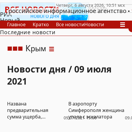
российское информационное агентство
РИА
Новый
Главное
Кратко
Все новости
Новости
День
Последние новости
В России
В мире
Видео
Спецпроекты
Проекты
Архив
К
рым
Новости дня / 09 июля
2021
Названа
В аэропорту
предварительная
Симферополя женщина
сумма ущерба,
упала с эскалатора
09.07.2021 19:00
09.
причиненного
учреждениям культуры