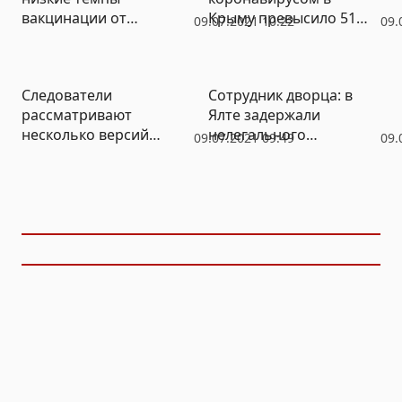
вакцинации от
Крыму превысило 51
09.07.2021 10:22
09.
коронавируса
тысячу
Следователи
Сотрудник дворца: в
рассматривают
Ялте задержали
несколько версий
нелегального
09.07.2021 09:49
09.
исчезновения ялтинки,
парковщика
унесенной бурным
потоком