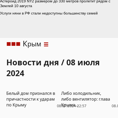
К
рым
Новости дня / 08 июля
2024
Белый дом признался в
Либо холодильник,
причастности к ударам
либо вентилятор: глава
по Крыму
Крыма
08.07.2024 22:57
08.
прокомментировал
массовые отключения