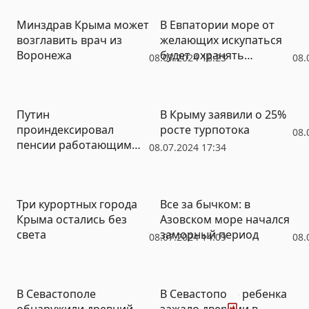
электроэнергии
Минздрав Крыма может
В Евпатории море от
возглавить врач из
желающих искупаться
Воронежа
будет охранять
08.07.2024 18:23
08.
полиция
Путин
В Крыму заявили о 25%
проиндексировал
росте турпотока
08.
пенсии работающим
08.07.2024 17:34
пенсионерам
Три курортных города
Все за бычком: в
Крыма остались без
Азовском море начался
света
заморный период
08.07.2024 14:09
08.
Фото
В Севастополе
В Севастополе ребенка
обнаружили древний
зажало дверями в