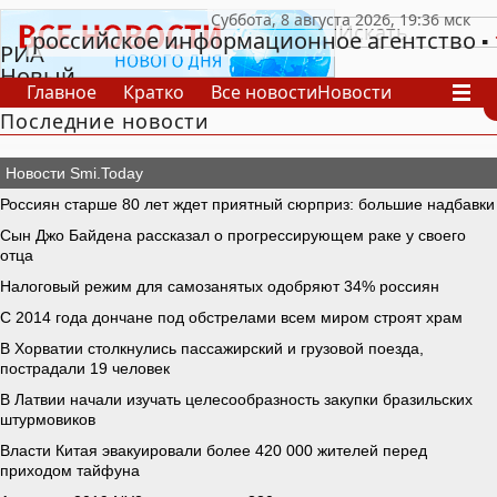
российское информационное агентство
РИА
Новый
Главное
Кратко
Все новости
Новости
День
Последние новости
В России
В мире
Видео
Спецпроекты
Проекты
Архив