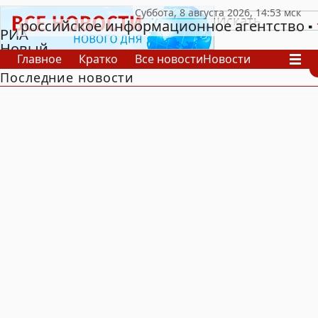
российское информационное агентство
РИА
Новый
Главное
Кратко
Все новости
Новости
День
Последние новости
В России
В мире
Видео
Спецпроекты
Проекты
Архив