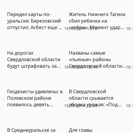
листовкой – до этого их
довел губернатор
Передел карты по-
Житель Нижнего Тагила
Куйвашев
уральски: Березовский
сбил ребенка на
отпустил, Асбест еще не
«зебре». Момент удара
16.10.2014 13:18
16.
принял
зафиксировала камера
(ВИДЕО)
На дорогах
Названы самые
Свердловской области
«пьяные» районы
будут штрафовать за
Свердловской области
16.10.2014 12:49
16.
среднюю скорость
по версии ГИБДД
Геодезисты удивлены: в
В Свердловской
Полевском районе
области срывается
появилось девять
уборка урожая: «Под
16.10.2014 12:00
16.
новых гор
тяжестью осадков
пшеница полегла»
В Среднеуральске за
Для главы