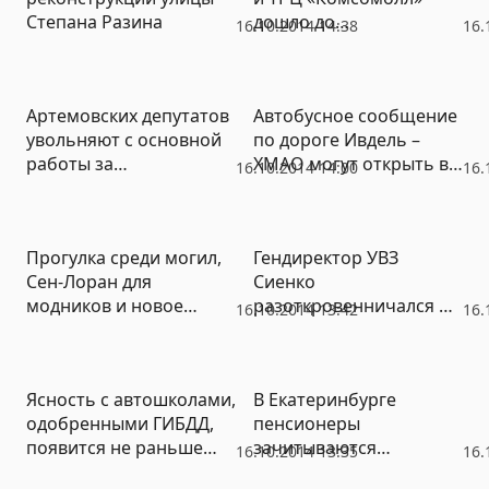
Степана Разина
дошло до
16.10.2014 14:38
16.
рукоприкладства: «Не
исключены провокации
и даже взятки»
Артемовских депутатов
Автобусное сообщение
увольняют с основной
по дороге Ивдель –
работы за
ХМАО могут открыть в
16.10.2014 14:00
16.
принципиальную
20-х числах октября
позицию
Прогулка среди могил,
Гендиректор УВЗ
Сен-Лоран для
Сиенко
модников и новое
разоткровенничался о
16.10.2014 13:42
16.
восстание роботов
санкциях, господдержке
и «включении мозгов»
Ясность с автошколами,
В Екатеринбурге
одобренными ГИБДД,
пенсионеры
появится не раньше
зачитываются
16.10.2014 13:35
16.
ноября
«подпольной»