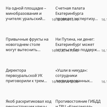
На одной площадке –
Счетная палата
минобразования и
Екатеринбурга
учителя: уральский
проведет экспертизу
16.10.2014 16:10
16.
ОНФ разберется с
свердловского бюджета
зарплатами в
присутствии обеих
Привычные фрукты на
Ни Путина, ни денег:
сторон
новогоднем столе
Екатеринбург может
могут вытеснить
остаться без поддержки
16.10.2014 15:45
16.
китайские «аналоги»
правительства РФ на
(ФОТО)
300-летие
Директора
«Ушли в никуда»:
первоуральской УК
сотрудники
приговорили к трем
ликвидированных
16.10.2014 15:30
16.
годам колонии
окружных полицейских
главков не могут найти
работу (ФОТО)
Якоб раскритиковал ход
Противостояние ГИБДД
реконструкции улицы
и ТРЦ «Комсомолл»