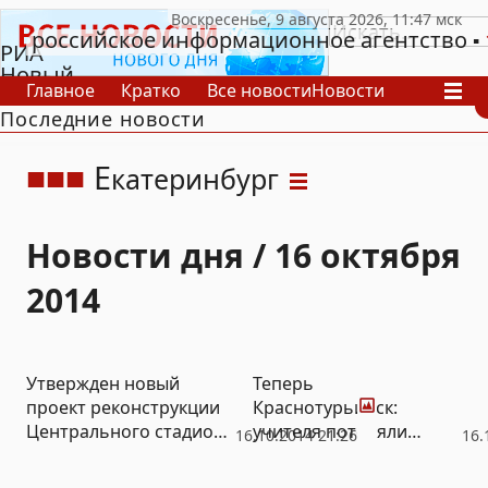
российское информационное агентство
РИА
Новый
Главное
Кратко
Все новости
Новости
День
Последние новости
В России
В мире
Видео
Спецпроекты
Проекты
Архив
Е
катеринбург
Новости дня / 16 октября
2014
Фото
Утвержден новый
Теперь
проект реконструкции
Краснотурьинск:
Центрального стадиона
учителя потеряли
16.10.2014 21:26
16.
(ФОТО)
почти треть зарплаты
(ВИДЕО)