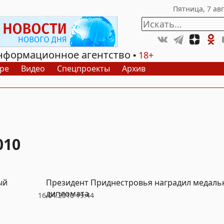
нформационное агентство
18+
ре
Видео
Спецпроекты
Архив
010
ый
Президент Приднестровья наградил медаль
дипломата
16.04.2010 19:44