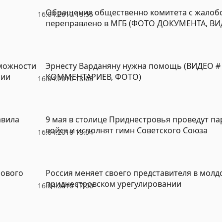
Обращение общественно комитета с жалобо
16.04.2010 18:55
переправлено в МГБ (ФОТО ДОКУМЕНТА, ВИ
зможности
Эрнесту Варданяну нужна помощь (ВИДЕО # 
нии
КОММЕНТАРИЕВ, ФОТО)
16.04.2010 18:08
авила
9 мая в столице Приднестровья проведут па
войск и исполнят гимн Советского Союза
16.04.2010 18:04
нового
Россия меняет своего представителя в молд
приднестровском урегулировании
16.04.2010 17:00