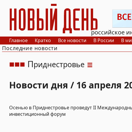
РИА Новый День
российское и
Главное
Кратко
Все новости
В России
В ми
Последние новости
П
риднестровье
Новости дня / 16 апреля 2
Осенью в Приднестровье проведут II Международн
инвестиционный форум