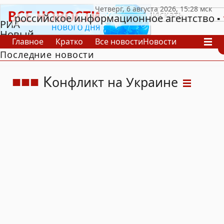
российское информационное агентство
РИА
Новый
Главное
Кратко
Все новости
Новости
День
Последние новости
В России
В мире
Видео
Спецпроекты
Проекты
Архив
К
онфликт на Украине