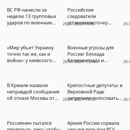
Крыма с Херсонской
ВС РФ нанесли за
Российские
областью
неделю 13 групповых
следователи
ударов по военным
установили точку
26.01.2024 18:03
26.
объектам Украины
размещения ракетной
установки, которая
поразила Ил-76 с
«Мир убьет Украину
Военные угрозы для
украинскими
точно так же, как и
России: блокада
военнопленными
война»: у киевского
Калининграда и
26.01.2024 17:14
26.
режима нет шансов
ликвидация
Приднестровья
В Кремле назвали
Крепостные депутаты: в
неправдой сообщения
Верховной Раде
об отказе Москвы от
запретили голосовать
26.01.2024 15:03
26.
требований
за сложение мандатов
нейтральности Киева
Россиянин пытался
Армия России сорвала
переплыть реку, чтобы
четыре попытки ВСУ