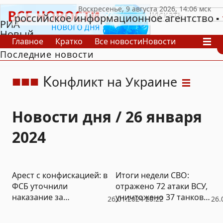
российское информационное агентство
РИА
Новый
Главное
Кратко
Все новости
Новости
День
Последние новости
В России
В мире
Видео
Спецпроекты
Проекты
Архив
К
онфликт на Украине
Новости дня / 26 января
2024
Арест с конфискацией: в
Итоги недели СВО:
ФСБ уточнили
отражено 72 атаки ВСУ,
наказание за
уничтожено 37 танков и
26.01.2024 20:22
26.
неправильное
почти 6 тысяч боевиков
пересечения границы