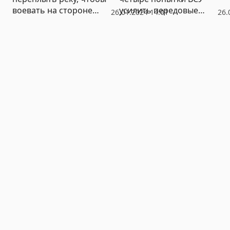
воевать на стороне
усилить передовые
26.01.2024 14:01
26.
Украины
позиции