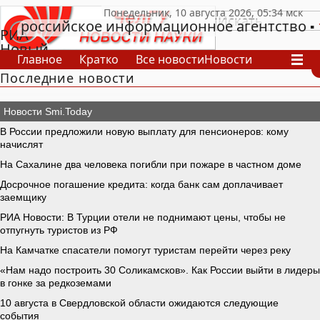
российское информационное агентство
РИА
Новый
Главное
Кратко
Все новости
Новости
День
Последние новости
В России
В мире
Видео
Спецпроекты
Проекты
Архив