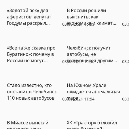
«Золотой век» для
В России решили
аферистов: депутат
выяснить, как
Госдумы раскрыл
экономика и климат
03.08.2021 16:35
03.
причину роста числа
влияют на
финансовых пирамид
человеческое сердце
«Все та же сказка про
Челябинск получит
Буратино»: почему в
автобусы, не
России не могут
глянувшиеся другим
03.08.2021 14:40
03.
победить финансовые
городам
пирамиды
Стало известно, кто
На Южном Урале
поставит в Челябинск
ожидается аномальная
110 новых автобусов
жара
03.08.2021 11:54
03.
В Миассе вынесли
ХК «Трактор» отложил
приговор двум
старт билетной