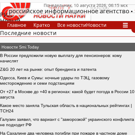
российское информационное агентство
РИА
Новый
Главное
Кратко
Все новости
Новости
День
Последние новости
В России
В мире
Видео
Спецпроекты
Проекты
Архив