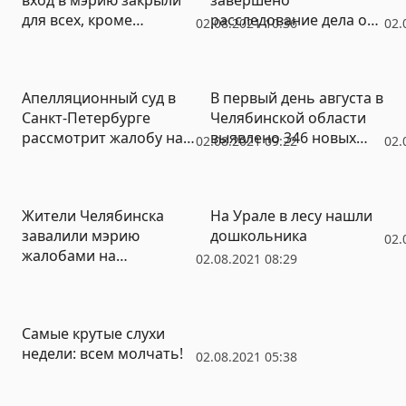
для всех, кроме
расследование дела о
02.08.2021 10:36
02.
чиновников
похищении более 15
млн бюджетных рублей
Апелляционный суд в
В первый день августа в
Санкт-Петербурге
Челябинской области
рассмотрит жалобу на
выявлено 346 новых
02.08.2021 09:22
02.
прекращение дела о
случаев коронавируса
границах Челябинского
городского бора
Жители Челябинска
На Урале в лесу нашли
завалили мэрию
дошкольника
02.
жалобами на
02.08.2021 08:29
управляющие
компании
Самые крутые слухи
недели: всем молчать!
02.08.2021 05:38