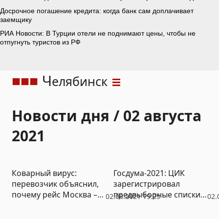
Ч
елябинск
Новости дня / 02 августа
2021
Коварный вирус:
Госдума-2021: ЦИК
перевозчик объяснил,
зарегистрировал
почему рейс Москва –
предвыборные списки
02.08.2021 19:25
02.
Челябинск задержался
еще трех партий
на несколько часов