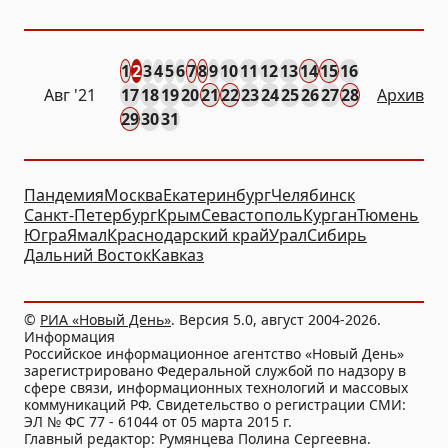
1
2
3
4
5
6
7
8
9
10
11
12
13
14
15
16
Авг
'21
17
18
19
20
21
22
23
24
25
26
27
28
Архив
29
30
31
Пандемия
Москва
Екатеринбург
Челябинск
Санкт-Петербург
Крым
Севастополь
Курган
Тюмень
Югра
Ямал
Краснодарский край
Урал
Сибирь
Дальний Восток
Кавказ
©
РИА «Новый День»
. Версия 5.0, август 2004-2026.
Информация
Российское информационное агентство «Новый День»
зарегистрировано Федеральной службой по надзору в
сфере связи, информационных технологий и массовых
коммуникаций РФ. Свидетельство о регистрации СМИ:
ЭЛ № ФС 77 - 61044 от 05 марта 2015 г.
Главный редактор: Румянцева Полина Сергеевна.