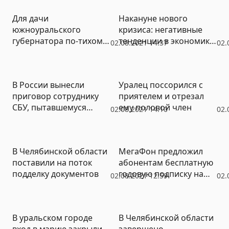
Для дачи
Накануне нового
южноуральского
кризиса: негативные
губернатора по-тихому
тенденции в экономике
02.08.2021 14:37
02.
купли новые
сохраняется
гидроциклы
В России вынесли
Уралец поссорился с
приговор сотруднику
приятелем и отрезал
СБУ, пытавшемуся
ему половой член
02.08.2021 14:10
02.
вывезти части ЗРК
В Челябинской области
МегаФон предложил
поставили на поток
абонентам бесплатную
подделку документов
годовую подписку на
02.08.2021 12:59
02.
Apple Music
В уральском городе
В Челябинской области
вход в мэрию закрыли
завершено