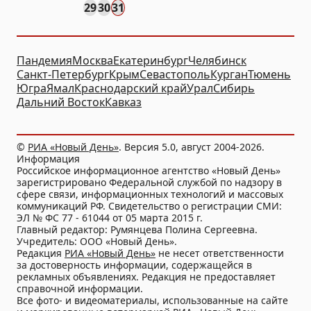
29
30
31
Пандемия
Москва
Екатеринбург
Челябинск
Санкт-Петербург
Крым
Севастополь
Курган
Тюмень
Югра
Ямал
Краснодарский край
Урал
Сибирь
Дальний Восток
Кавказ
©
РИА «Новый День»
. Версия 5.0, август 2004-2026.
Информация
Российское информационное агентство «Новый День»
зарегистрировано Федеральной службой по надзору в
сфере связи, информационных технологий и массовых
коммуникаций РФ. Свидетельство о регистрации СМИ:
ЭЛ № ФС 77 - 61044 от 05 марта 2015 г.
Главный редактор: Румянцева Полина Сергеевна.
Учредитель: ООО «Новый День».
Редакция
РИА «Новый День»
не несет ответственности
за достоверность информации, содержащейся в
рекламных объявлениях. Редакция не предоставляет
справочной информации.
Все фото- и видеоматериалы, использованные на сайте