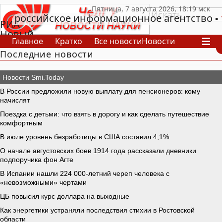
российское информационное агентство
РИА
Новый
Главное
Кратко
Все новости
Новости
День
Последние новости
В России
В мире
Видео
Спецпроекты
Проекты
Архив