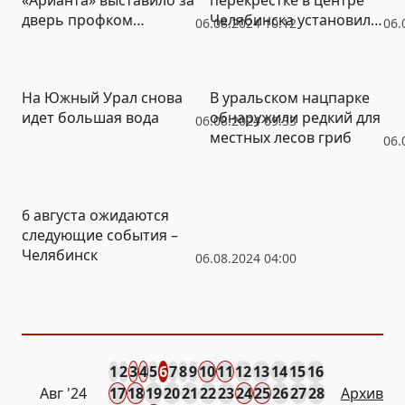
дверь профком
Челябинска установили
06.08.2024 10:12
06.
предприятия
светофор
На Южный Урал снова
В уральском нацпарке
идет большая вода
обнаружили редкий для
06.08.2024 09:33
местных лесов гриб
06.
6 августа ожидаются
следующие события –
Челябинск
06.08.2024 04:00
1
2
3
4
5
6
7
8
9
10
11
12
13
14
15
16
Авг
'24
17
18
19
20
21
22
23
24
25
26
27
28
Архив