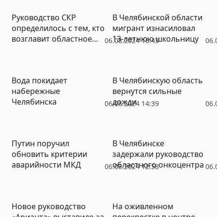
Руководство СКР
В Челябинской области
определилось с тем, кто
мигрант изнасиловал
возглавит областное
13-летнюю школьницу
06.08.2024 16:43
06.
управление в
Челябинске
Вода покидает
В Челябинскую область
набережные
вернутся сильные
Челябинска
дожди
06.08.2024 14:39
06.
Путин поручил
В Челябинске
обновить критерии
задержали руководство
аварийности МКД
областного онкоцентра
06.08.2024 12:58
06.
Новое руководство
На оживленном
«Арианта» выставило за
перекрестке в центре