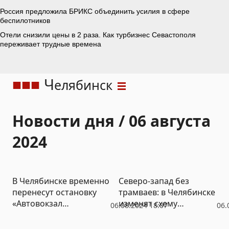
Ч
елябинск
Новости дня / 06 августа
2024
В Челябинске временно
Северо-запад без
перенесут остановку
трамваев: в Челябинске
«Автовокзал
изменят схему
06.08.2024 18:07
06.
Центральный»
движения шести
маршрутов