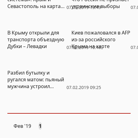
Севастополь на картах
украинские выборы
07.02.2019 13:49
07.
Google снова оказались
не Россией
В Крыму открыли для
Киев пожаловался в AFP
транспорта объездную
из-за российского
Дубки – Левадки
Крыма на карте
07.02.2019 10:46
07.
Разбил бутылку и
ругался матом: пьяный
мужчина устроил
07.02.2019 09:25
дебош в аэропорту
Симферополя
Фев
'19
1