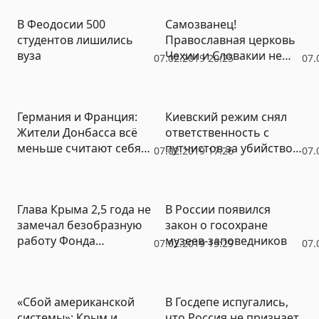
В Феодосии 500
Самозванец!
студентов лишились
Православная церковь
вуза
Чехии и Словакии не
07.02.2019 20:25
07.
признала ПЦУ и
Епифания
Германия и Франция:
Киевский режим снял
Жители Донбасса всё
ответственность с
меньше считают себя
путчистов за убийство
07.02.2019 17:26
07.
украинцами
крымских беркутовцев
Глава Крыма 2,5 года не
В России появился
замечал безобразную
закон о госохране
работу Фонда
музеев-заповедников
07.02.2019 15:29
07.
капремонта
«Сбой американской
В Госдепе испугались,
системы»: Крым и
что Россия не признает