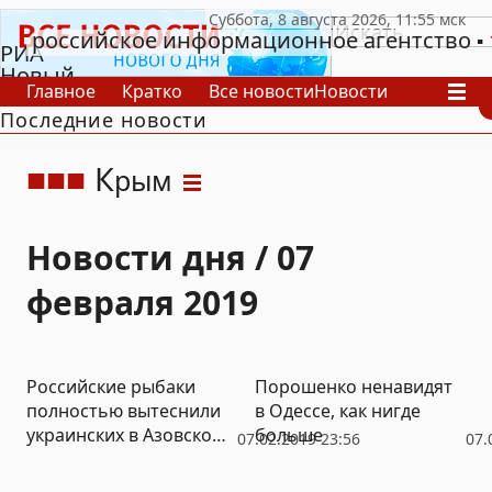
российское информационное агентство
РИА
Новый
Главное
Кратко
Все новости
Новости
День
Последние новости
В России
В мире
Видео
Спецпроекты
Проекты
Архив
К
рым
Новости дня / 07
февраля 2019
Российские рыбаки
Порошенко ненавидят
полностью вытеснили
в Одессе, как нигде
украинских в Азовском
больше
07.02.2019 23:56
07.
море