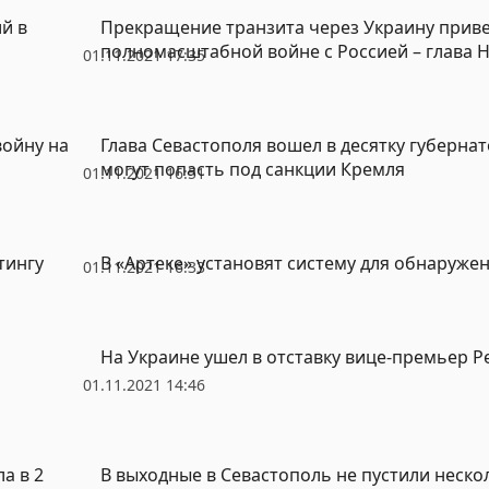
й в
Прекращение транзита через Украину приве
полномасштабной войне с Россией – глава 
01.11.2021 17:35
войну на
Глава Севастополя вошел в десятку губерна
могут попасть под санкции Кремля
01.11.2021 16:51
тингу
В «Артеке» установят систему для обнаруже
01.11.2021 16:33
На Украине ушел в отставку вице-премьер Р
01.11.2021 14:46
а в 2
В выходные в Севастополь не пустили неско