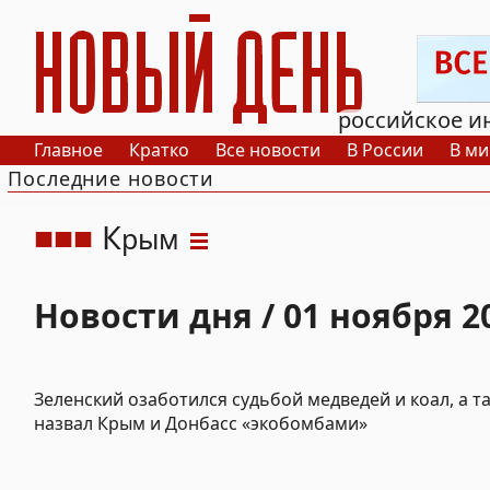
РИА Новый День
российское и
Главное
Кратко
Все новости
В России
В ми
Последние новости
К
рым
Новости дня / 01 ноября 2
Зеленский озаботился судьбой медведей и коал, а т
назвал Крым и Донбасс «экобомбами»