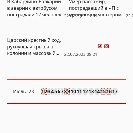
В Кабардино-Балкарии
Умер пассажир,
в аварии с автобусом
пострадавший в ЧП с
пострадали 12 человек
прогулочным катером в
22.07.2023 11:09
22.
Финском заливе
Фото
Видео
Царский крестный ход,
рухнувшая крыша в
колонии и массовый
22.07.2023 08:21
заплыв на Исети: итоги
недели от «Нового Дня»
Июль '23
1
2
3
4
5
6
7
8
9
10
11
12
13
14
15
16
17