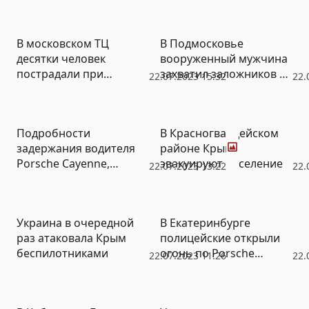
В московском ТЦ
В Подмосковье
десятки человек
вооруженный мужчина
пострадали при
захватил заложников и
22.07.2023 15:32
22.
прорыве трубы с
устроил стрельбу
кипятком
Фото
Подробности
В Красногвардейском
задержания водителя
районе Крыма
Porsche Cayenne,
эвакуируют население
22.07.2023 13:22
22.
который обстреляли
полицейские
Украина в очередной
В Екатеринбурге
раз атаковала Крым
полицейские открыли
беспилотниками
огонь по Porsche
22.07.2023 11:26
22.
Cayenne