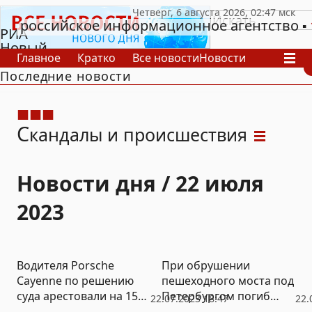
российское информационное агентство
РИА
Новый
Главное
Кратко
Все новости
Новости
День
Последние новости
В России
В мире
Видео
Спецпроекты
Проекты
Архив
С
кандалы и происшествия
Новости дня / 22 июля
2023
Водителя Porsche
При обрушении
Cayenne по решению
пешеходного моста под
суда арестовали на 15
Петербургом погиб
22.07.2023 18:47
22.
суток
человек