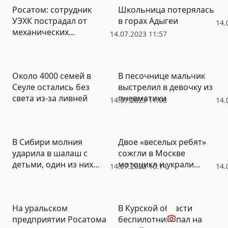
Росатом: сотрудник
Школьница потерялась
УЭХК пострадал от
в горах Адыгеи
14.
механических
14.07.2023 11:57
воздействий
Около 4000 семей в
В песочнице мальчик
Сеуле остались без
выстрелил в девочку из
света из-за ливней
пневматики
14.07.2023 11:08
14.
В Сибири молния
Двое «веселых ребят»
ударила в шалаш с
сожгли в Москве
детьми, один из них
мотоцикл и украли
14.07.2023 10:14
14.
погиб
скульптуру лошади в
натуральную величину
Видео
На уральском
В Курской области
предприятии Росатома
беспилотник упал на