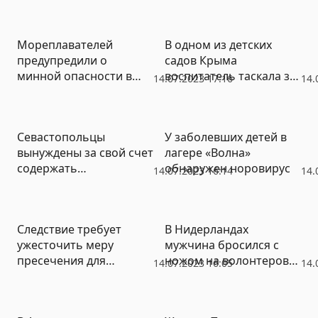
Херсонской области
загорелись леса
Мореплавателей
В одном из детских
предупредили о
садов Крыма
минной опасности в
воспитатель таскала за
14.07.2023 17:16
14.
северо-западной части
волосы 5-летнюю
Черного моря
девочку
Севастопольцы
У заболевших детей в
вынуждены за свой счет
лагере «Волна»
содержать
обнаружен норовирус
14.07.2023 16:14
14.
мемориальные доски
Следствие требует
В Нидерландах
ужесточить меру
мужчина бросился с
пресечения для
ножом на волонтеров
14.07.2023 16:05
14.
блогера «Лерчек» и ее
при церкви
мужа