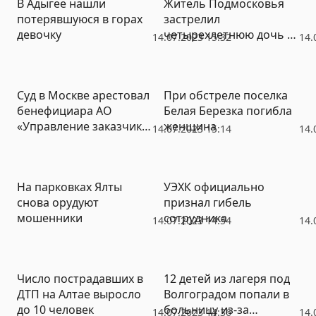
В Адыгее нашли
Житель Подмосковья
потерявшуюся в горах
застрелил
девочку
четырехлетнюю дочь и
14.07.2023 15:32
14.
покончил с собой
Суд в Москве арестовал
При обстреле поселка
бенефициара АО
Белая Березка погибла
«Управление заказчика
женщина
14.07.2023 15:14
14.
«Норд-Инжиниринг» за
обман 400 дольщиков
На парковках Ялты
УЭХК официально
снова орудуют
признал гибель
мошенники
сотрудника
14.07.2023 14:54
14.
Число пострадавших в
12 детей из лагеря под
ДТП на Алтае выросло
Волгоградом попали в
до 10 человек
больницу из-за
14.07.2023 14:36
14.