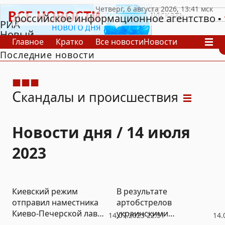
российское информационное агентство
РИА
Новый
Главное
Кратко
Все новости
Новости
День
Последние новости
В России
В мире
Видео
Спецпроекты
Проекты
Архив
С
кандалы и происшествия
Новости дня / 14 июля
2023
Киевский режим
В результате
отправил наместника
артобстрелов
Киево-Печерской лавры
украинскими
14.07.2023 22:51
14.
в СИЗО
неонацистами в