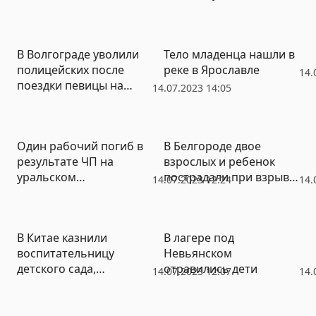
полевого пожара
В Волгограде уволили
Тело младенца нашли в
полицейских после
реке в Ярославле
14.
поездки певицы на
14.07.2023 14:05
машине ГИБДД с
мигалкой
Один рабочий погиб в
В Белгороде двое
результате ЧП на
взрослых и ребенок
уральском
пострадали при взрыве
14.07.2023 12:24
14.
предприятии Росатома
в машине
В Китае казнили
В лагере под
воспитательницу
Невьянском
детского сада,
отравились дети
14.07.2023 12:07
14.
отравившую 25 детей