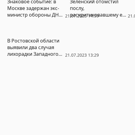
Знаковое событие: в
Зеленский отомстил
Москве задержан экс-
послу,
министр обороны ДНР
раскритиковавшему его
21.07.2023 14:59
21.
Игорь Стрелков
за дипломатическое
хамство
В Ростовской области
выявили два случая
лихорадки Западного
21.07.2023 13:29
Нила