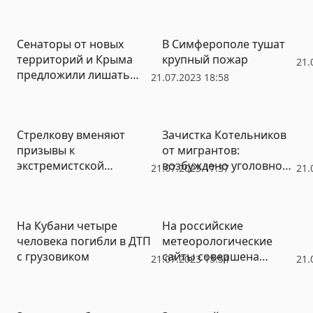
представителю Швеции
Сенаторы от новых
В Симферополе тушат
территорий и Крыма
крупный пожар
21.
предложили лишать
21.07.2023 18:58
россиян гражданства,
приобретенного по
рождению
Стрелкову вменяют
Зачистка Котельников
призывы к
от мигрантов:
экстремистской
возбуждено уголовное
21.07.2023 17:37
21.
деятельности
дело о халатности
чиновников местной
администрации
На Кубани четыре
На российские
человека погибли в ДТП
метеорологические
с грузовиком
сайты совершена
21.07.2023 15:54
21.
хакерская атака