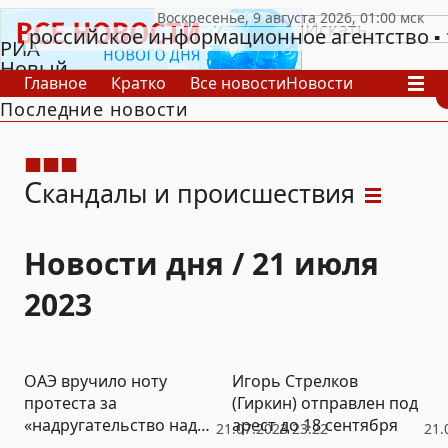
российское информационное агентство
РИА
Новый
Главное
Кратко
Все новости
Новости
День
Последние новости
В России
В мире
Видео
Спецпроекты
Проекты
Архив
С
кандалы и происшествия
Новости дня / 21 июля
2023
ОАЭ вручило ноту
Игорь Стрелков
протеста за
(Гиркин) отправлен под
«надругательство над
арест до 18 сентября
21.07.2023 23:22
21.
Кораном»