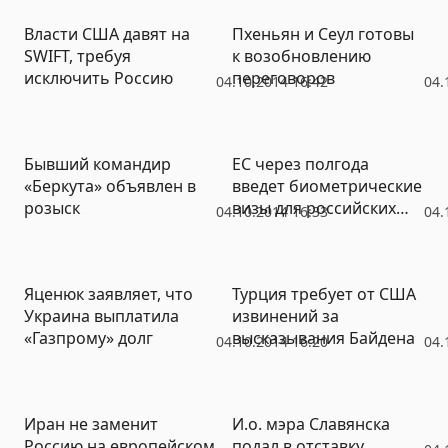
Власти США давят на
Пхеньян и Сеул готовы
SWIFT, требуя
к возобновлению
исключить Россию
переговоров
04.10.2014 16:42
04.
Бывший командир
ЕС через полгода
«Беркута» объявлен в
введет биометрические
розыск
визы для российских
04.10.2014 16:33
04.
граждан
Яценюк заявляет, что
Турция требует от США
Украина выплатила
извинений за
«Газпрому» долг
высказывания Байдена
04.10.2014 16:20
04.
Иран не заменит
И.о. мэра Славянска
Россию на европейском
подал в отставку