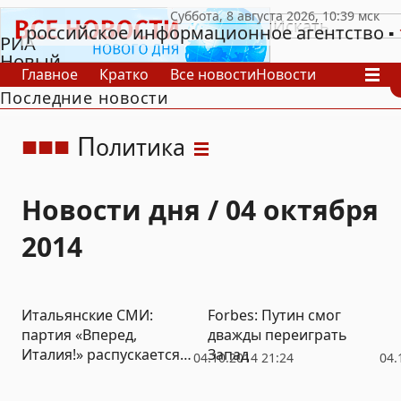
российское информационное агентство
РИА
Новый
Главное
Кратко
Все новости
Новости
День
Последние новости
В России
В мире
Видео
Спецпроекты
Проекты
Архив
П
олитика
Новости дня / 04 октября
2014
Итальянские СМИ:
Forbes: Путин смог
партия «Вперед,
дважды переиграть
Италия!» распускается
Запад
04.10.2014 21:24
04.
из-за долгов