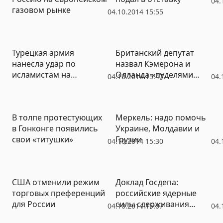
04.
газовом рынке
04.10.2014 15:55
Турецкая армия
Британский депутат
нанесла удар по
назвал Кэмерона и
исламистам на
Олланда «пуделями
04.10.2014 15:47
04.
сирийской территории
США»
В толпе протестующих
Меркель: надо помочь
в Гонконге появились
Украине, Молдавии и
свои «титушки»
Грузии
04.10.2014 15:30
04.
США отменили режим
Доклад Госдепа:
торговых преференций
российские ядерные
для России
силы сдерживания
04.10.2014 15:07
04.
сравнялись с