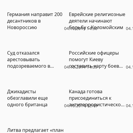
американскими
Германия направит 200
Еврейские религиозные
десантников в
деятели начинают
Новороссию
борьбу с Коломойским
04.10.2014 14:30
04.
Суд отказался
Российские офицеры
арестовывать
помогут Киеву
подозреваемого в
составить карту боевых
04.10.2014 14:05
04.
коррупции главу
действий в Новороссии
Коркинского района
Джихадисты
Канада готова
обезглавили еще
присоединиться к
одного британца
антитеррористической
04.10.2014 12:49
04.
коалиции
Литва предлагает «план