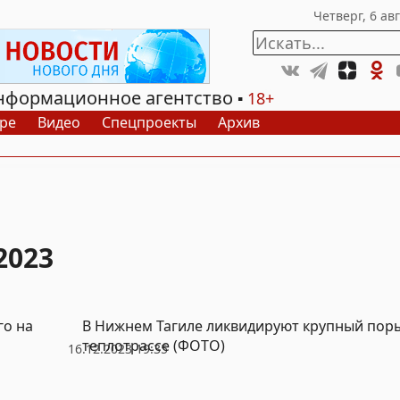
нформационное агентство
18+
ре
Видео
Спецпроекты
Архив
2023
го на
В Нижнем Тагиле ликвидируют крупный пор
теплотрассе (ФОТО)
16.12.2023 19:35