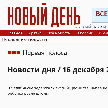
РИА Новый День
российское и
Главное
Кратко
Все новости
В России
В ми
Последние новости
П
ервая полоса
Новости дня / 16 декабря 
В Челябинске задержали эксгибициониста, напавше
ребенка возле школы