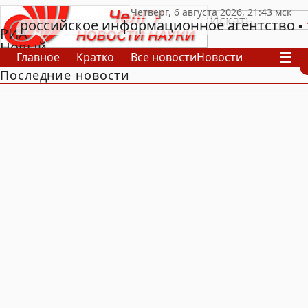
российское информационное агентство
РИА
Новый
Главное
Кратко
Все новости
Новости
День
Последние новости
В России
В мире
Видео
Спецпроекты
Проекты
Архив