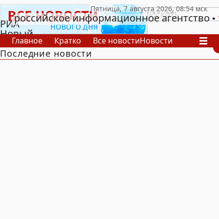
российское информационное агентство
РИА
Новый
Главное
Кратко
Все новости
Новости
День
Последние новости
В России
В мире
Видео
Спецпроекты
Проекты
Архив