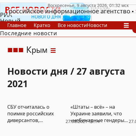
российское информационное агентство
РИА
Новый
Главное
Кратко
Все новости
Новости
День
Последние новости
В России
В мире
Видео
Спецпроекты
Проекты
Архив
К
рым
Новости дня / 27 августа
2021
СБУ отчиталась о
«Штаты – всё» – на
поимке российских
Украине заявили, что
диверсантов,
«небинарные гендеры»
27.08.2021 19:14
27.
работавших против
добили Америку
«Крымской платформы»