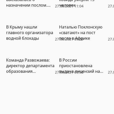
назначении послом.
человек
27.08.2021 11:04
27.
Кадровый вопрос
обсудят в Госдуме
В Крыму нашли
Наталью Поклонскую
главного организатора
«сватают» на пост
водной блокады
посла в Африке
27.08.2021 09:30
27.
Команда Развожаева:
В России
директор департамента
приостановлена
образования
выдача лицензий на
27.08.2021 00:58
27.
Севастополя назвала
производство вина
горожан лжецами и
обвинила их в срыве
оздоровительной
кампании