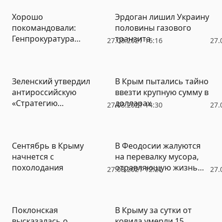
Хорошо
Эрдоган лишил Украину
покомандовали:
половины газового
Генпрокуратура
транзита
27.08.2021 16:16
27.
Украины сняла
обвинение с
командиров за гибель
Зеленский утвердил
В Крым пытались тайно
украинских войск в
антироссийскую
ввезти крупную сумму в
Иловайском котле
«Стратегию
долларах
27.08.2021 14:30
27.
внешнеполитической
деятельности Украины»
Сентябрь в Крыму
В Феодосии жалуются
начнется с
на перевалку мусора,
похолодания
отравляющую жизнь
27.08.2021 12:21
27.
большому району
Поклонская
В Крыму за сутки от
высказалась о
ковида умерли 15