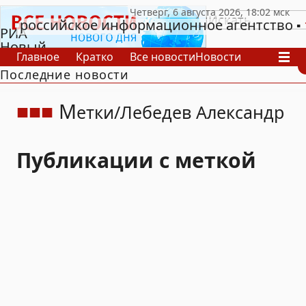
российское информационное агентство
РИА
Новый
Главное
Кратко
Все новости
Новости
День
Последние новости
В России
В мире
Видео
Спецпроекты
Проекты
Архив
М
етки
Лебедев Александр
Публикации с меткой