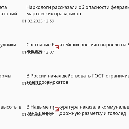
ета
Наркологи рассказали об опасности февраль
раторий
мартовских праздников
01.02.2023 12:59
Фото
рудники
Состояние богатейших россиян выросло на $
январе
01.02.2023 12:07
нормы
В России начал действовать ГОСТ, огранич
электросамокатов
01.02.2023 11:10
Фото
 высоты в
В Надыме прокуратура наказала коммуналь
изношенную дорожную разметку и гололед
01.02.2023 10:41