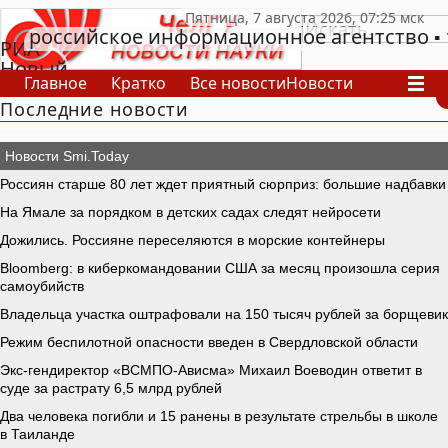
российское информационное агентство
РИА
Новый
Главное
Кратко
Все новости
Новости
День
Последние новости
В России
В мире
Видео
Спецпроекты
Проекты
Архив