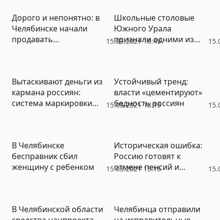
прокуратуру
проспекте уже в
Дорого и непонятно: в
Школьные столовые
текущем году
Челябинске начали
Южного Урала
продавать
признали одними из
15.03.2021 18:45
15.
«президентские» дома
худших в России
Вытаскивают деньги из
Устойчивый тренд:
кармана россиян:
власти «цементируют»
система маркировки
бедность россиян
15.03.2021 18:16
15.
продовольственных
товаров собирает
деньги, но ничего не
В Челябинске
Историческая ошибка:
гарантирует
бесправник сбил
Россию готовят к
женщину с ребенком
отмене пенсий и
15.03.2021 15:16
15.
тотальной нищете
В Челябинской области
Челябинца отправили
средства нацпроекта
на исправительные