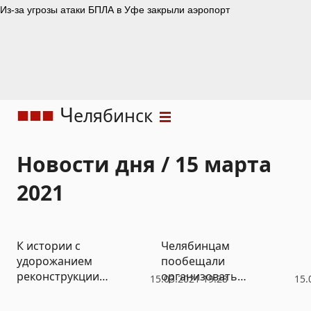
Ч
елябинск
Новости дня / 15 марта
2021
К истории с
Челябинцам
удорожанием
пообещали
реконструкции
организовать
15.03.2021 19:28
15.
набережной
велополосы на
Челябинска привлекут
Комсомольском