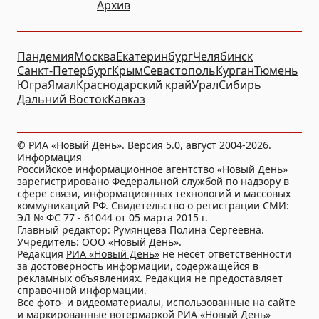
Архив
Пандемия
Москва
Екатеринбург
Челябинск
Санкт-Петербург
Крым
Севастополь
Курган
Тюмень
Югра
Ямал
Краснодарский край
Урал
Сибирь
Дальний Восток
Кавказ
©
РИА «Новый День»
. Версия 5.0, август 2004-2026.
Информация
Российское информационное агентство «Новый День»
зарегистрировано Федеральной службой по надзору в
сфере связи, информационных технологий и массовых
коммуникаций РФ. Свидетельство о регистрации СМИ:
ЭЛ № ФС 77 - 61044 от 05 марта 2015 г.
Главный редактор: Румянцева Полина Сергеевна.
Учредитель: ООО «Новый День».
Редакция
РИА «Новый День»
не несет ответственности
за достоверность информации, содержащейся в
рекламных объявлениях. Редакция не предоставляет
справочной информации.
Все фото- и видеоматериалы, использованные на сайте
и маркированные вотермаркой РИА «Новый День»