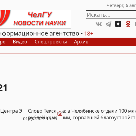
нформационное агентство
18+
ре
Видео
Спецпроекты
Архив
21
Видео
 Центра Э
Слово Текслера: в Челябинске отдали 100 м
рублей компании, сорвавшей благоустройс
01.03.2021 19:35