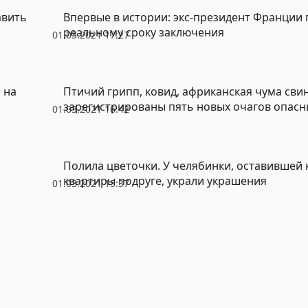
авить
Впервые в истории: экс-президент Франции 
реальному сроку заключения
01.03.2021 17:27
 на
Птичий грипп, ковид, африканская чума свин
зарегистрированы пять новых очагов опасн
01.03.2021 16:42
Полила цветочки. У челябинки, оставившей 
квартиры подруге, украли украшения
01.03.2021 15:37