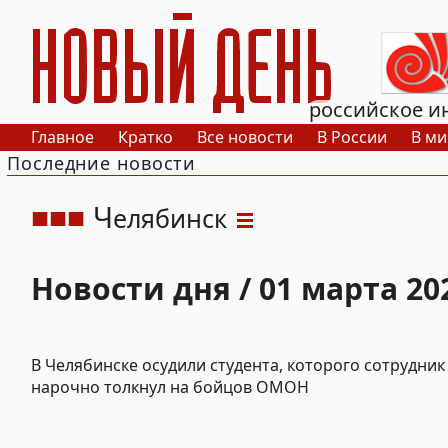
РИА Новый День
российское и
Главное
Кратко
Все новости
В России
В ми
Последние новости
Ч
елябинск
Новости дня / 01 марта 20
В Челябинске осудили студента, которого сотрудник
нарочно толкнул на бойцов ОМОН