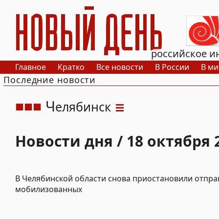
РИА Новый День
российское и
Главное
Кратко
Все новости
В России
В ми
Последние новости
Ч
елябинск
Новости дня / 18 октября 
В Челябинской области снова приостановили отпра
мобилизованных