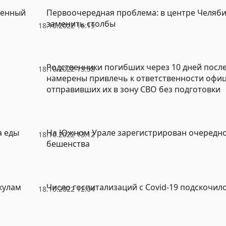
ненный
Первоочередная проблема: в центре Челяб
заменить столбы
18.10.2022 16:19
Родственники погибших через 10 дней посл
18.10.2022 13:58
намерены привлечь к ответственности офиц
отправивших их в зону СВО без подготовки
а еды
На Южном Урале зарегистрирован очередно
18.10.2022 13:12
бешенства
кулам
Число госпитализаций с Covid-19 подскочило
18.10.2022 12:04