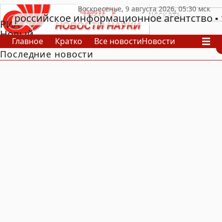
российское информационное агентство
РИА
Новый
Главное
Кратко
Все новости
Новости
День
Последние новости
В России
В мире
Видео
Спецпроекты
Проекты
Архив