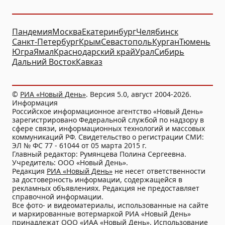
Пандемия
Москва
Екатеринбург
Челябинск
Санкт-Петербург
Крым
Севастополь
Курган
Тюмень
Югра
Ямал
Краснодарский край
Урал
Сибирь
Дальний Восток
Кавказ
©
РИА «Новый День»
. Версия 5.0, август 2004-2026.
Информация
Российское информационное агентство «Новый День»
зарегистрировано Федеральной службой по надзору в
сфере связи, информационных технологий и массовых
коммуникаций РФ. Свидетельство о регистрации СМИ:
ЭЛ № ФС 77 - 61044 от 05 марта 2015 г.
Главный редактор: Румянцева Полина Сергеевна.
Учредитель: ООО «Новый День».
Редакция
РИА «Новый День»
не несет ответственности
за достоверность информации, содержащейся в
рекламных объявлениях. Редакция не предоставляет
справочной информации.
Все фото- и видеоматериалы, использованные на сайте
и маркированные вотермаркой РИА «Новый День»
принадлежат ООО «ИАА «Новый День». Использование