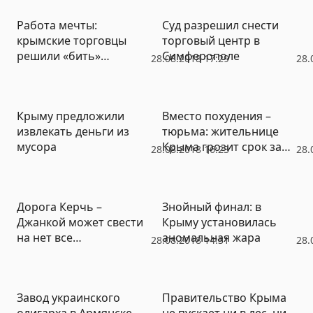
Работа мечты:
Суд разрешил снести
крымские торговцы
торговый центр в
решили «бить»
Симферополе
28.08.2018 17:29
28.
чиновников их же
«оружием»
Крыму предложили
Вместо похудения –
извлекать деньги из
тюрьма: жительнице
мусора
Крыма грозит срок за
28.08.2018 16:23
28.
жиросжигающий
препарат
Дорога Керчь –
Знойный финал: в
Джанкой может свести
Крыму установилась
на нет все
аномальная жара
28.08.2018 14:31
28.
преимущества
Крымского моста
Завод украинского
Правительство Крыма
олигарха в Армянске
не пускает ни в лес, ни