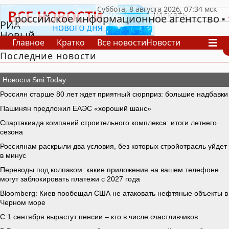
российское информационное агентство
РИА
Новый
Главное
Кратко
Все новости
Новости
День
Последние новости
В России
В мире
Видео
Спецпроекты
Проекты
Архив