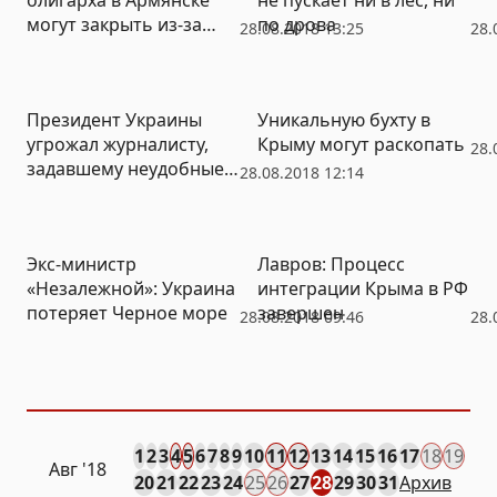
могут закрыть из-за
по дрова
28.08.2018 13:25
28.
выброса загрязняющих
веществ
Президент Украины
Уникальную бухту в
угрожал журналисту,
Крыму могут раскопать
28.
задавшему неудобные
28.08.2018 12:14
вопросы
Экс-министр
Лавров: Процесс
«Незалежной»: Украина
интеграции Крыма в РФ
потеряет Черное море
завершен
28.08.2018 09:46
28.
1
2
3
4
5
6
7
8
9
10
11
12
13
14
15
16
17
18
19
Авг
'18
20
21
22
23
24
25
26
27
28
29
30
31
Архив