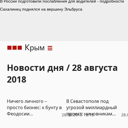
К
рым
Новости дня / 28 августа
2018
Ничего личного –
В Севастополе под
просто бизнес: к бунту в
угрозой миллиардный
Феодосии
проект: чиновникам
28.08.2018 18:18
28.
подключаются
грозит судебная тяжба
политики