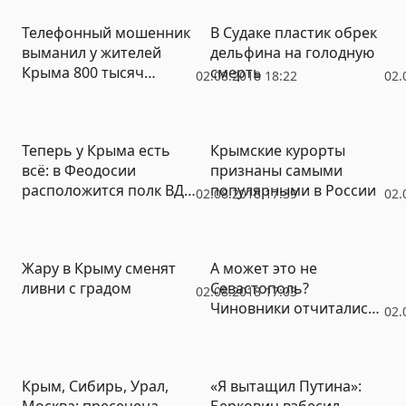
Телефонный мошенник
В Судаке пластик обрек
выманил у жителей
дельфина на голодную
Крыма 800 тысяч
смерть
02.08.2018 18:22
02.
рублей
Теперь у Крыма есть
Крымские курорты
всё: в Феодосии
признаны самыми
расположится полк ВДВ
популярными в России
02.08.2018 17:39
02.
России
Жару в Крыму сменят
А может это не
ливни с градом
Севастополь?
02.08.2018 17:03
Чиновники отчитались
02.
о «чистом» городе
(ФОТО)
Крым, Сибирь, Урал,
«Я вытащил Путина»:
Москва: пресечена
Беркович взбесил