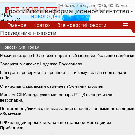
российское информационное агентство
РИА
Новый
Главное
Кратко
Все новости
Новости
День
Последние новости
В России
В мире
Видео
Спецпроекты
Проекты
Архив