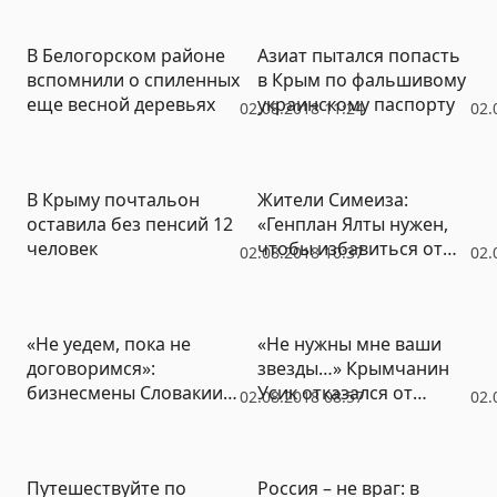
В Белогорском районе
Азиат пытался попасть
вспомнили о спиленных
в Крым по фальшивому
еще весной деревьях
украинскому паспорту
02.08.2018 11:24
02.
В Крыму почтальон
Жители Симеиза:
оставила без пенсий 12
«Генплан Ялты нужен,
человек
чтобы избавиться от
02.08.2018 10:37
02.
нас»
«Не уедем, пока не
«Не нужны мне ваши
договоримся»:
звезды…» Крымчанин
бизнесмены Словакии
Усик отказался от
02.08.2018 08:57
02.
будут работать в Крыму
звания «Герой
Украины»
Путешествуйте по
Россия – не враг: в