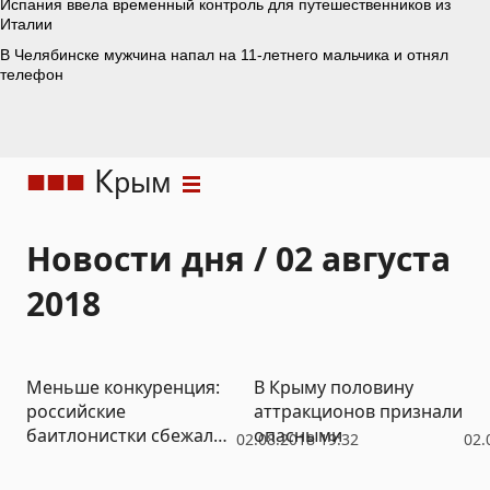
К
рым
Новости дня / 02 августа
2018
Меньше конкуренция:
В Крыму половину
российские
аттракционов признали
баитлонистки сбежали
опасными
02.08.2018 19:32
02.
на Украину вместе с
тренером