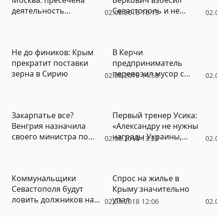
деятельность
Севастополь и не
02.08.2018 16:15
02.
группировки,
уходит
похитившей миллиарды
Не до фиников: Крым
В Керчи
прекратит поставки
предприниматель
зерна в Сирию
перевозил мусор с
02.08.2018 14:58
02.
пляжей на городское
кладбище
Закарпатье все?
Первый тренер Усика:
Венгрия назначила
«Александру не нужны
своего министра по
награды Украины,
02.08.2018 13:23
02.
делам украинской
запятнанные кровью»
области
Коммунальщики
Спрос на жилье в
Севастополя будут
Крыму значительно
ловить должников на
упал
02.08.2018 12:06
02.
дорогах