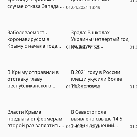
01.
случае отказа Запада от
01.04.2021 13:49
Украины
Заболеваемость
Зрада: В школах
коронавирусом в
Украины четвертый год
Крыму с начала года
пользуются
01.04.2021 11:29
01.
сократилась в 5 раз,
учебниками с картой
чего не скажешь о
страны без Крыма
смертности
В Крыму отправили в
В 2021 году в России
отставку главу
клещи укусили более
республиканского
180 человек
01.04.2021 09:32
01.
Госкомрегистра
Власти Крыма
В Севастополе
предлагают фермерам
выявлено свыше 14,5
второй раз заплатить
тысяч нарушений
01.04.2021 00:46
01.
за уже купленную
закона со стороны