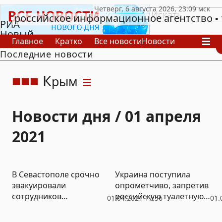
российское информационное агентство
РИА
Новый
Главное
Кратко
Все новости
Новости
День
Последние новости
В России
В мире
Видео
Спецпроекты
Проекты
Архив
К
рым
Новости дня / 01 апреля
2021
В Севастополе срочно
Украина поступила
эвакуировали
опрометчиво, запретив
сотрудников
российскую туалетную
01.04.2021 17:56
01.
городского
бумагу накануне войны
правительства
с РФ