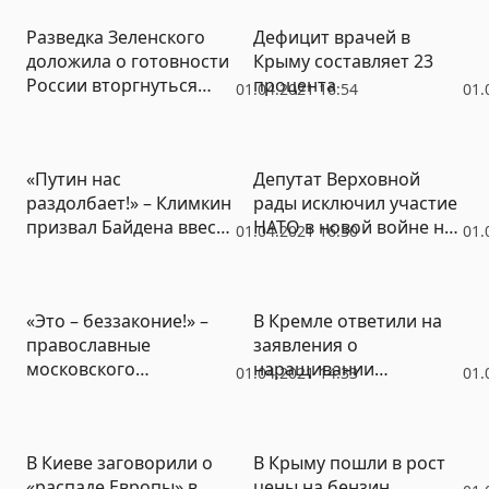
Разведка Зеленского
Дефицит врачей в
доложила о готовности
Крыму составляет 23
России вторгнуться
процента
01.04.2021 16:54
01.
«вглубь Украины»
«Путин нас
Депутат Верховной
раздолбает!» – Климкин
рады исключил участие
призвал Байдена ввести
НАТО в новой войне на
01.04.2021 16:30
01.
войска на Украину
Донбассе
«Это – беззаконие!» –
В Кремле ответили на
православные
заявления о
московского
наращивании
01.04.2021 14:33
01.
патриархата
российских войск у
выдвинулись к
границы Украины
администрации
В Киеве заговорили о
В Крыму пошли в рост
Зеленского
«распаде Европы» в
цены на бензин