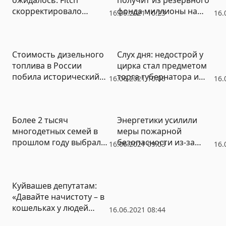
скорректировало
фонда миллионы на
16.06.2021 10:23
16.
прогноз роста ВВП
борьбу с лесными
России
пожарами
Стоимость дизельного
Слух дня: недострой у
топлива в России
цирка стал предметом
побила исторический
торга губернатора и
16.06.2021 10:06
16.
рекорд
медников
Более 2 тысяч
Энергетики усилили
многодетных семей в
меры пожарной
прошлом году выбрали
безопасности из-за
16.06.2021 09:03
16.
деньги, а не землю
жары
Куйвашев депутатам:
«Давайте начистоту – в
кошельках у людей
16.06.2021 08:44
негусто»