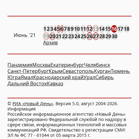
1
2
3
4
5
6
7
8
9
10
11
12
13
14
15
16
17
18
Июнь '21
19
20
21
22
23
24
25
26
27
28
29
30
Архив
Пандемия
Москва
Екатеринбург
Челябинск
Санкт-Петербург
Крым
Севастополь
Курган
Тюмень
Югра
Ямал
Краснодарский край
Урал
Сибирь
Дальний Восток
Кавказ
©
РИА «Новый День»
. Версия 5.0, август 2004-2026.
Информация
Российское информационное агентство «Новый День»
зарегистрировано Федеральной службой по надзору в
сфере связи, информационных технологий и массовых
коммуникаций РФ. Свидетельство о регистрации СМИ:
ЭЛ № ФС 77 - 61044 от 05 марта 2015 г.