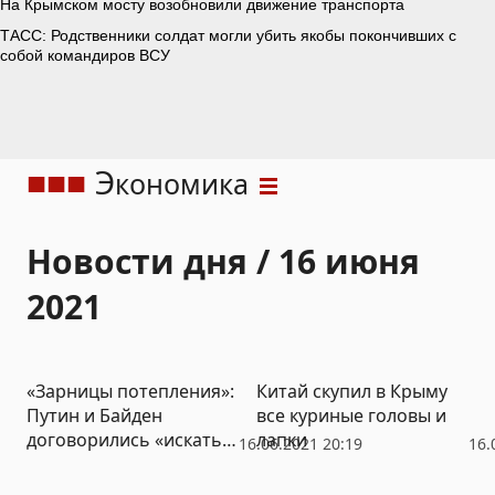
Э
кономика
Новости дня / 16 июня
2021
«Зарницы потепления»:
Китай скупил в Крыму
Путин и Байден
все куриные головы и
договорились «искать
лапки
16.06.2021 20:19
16.
пути к сближению
позиций»