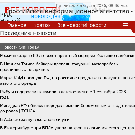
российское информационное агентство
РИА
Новый
Главное
Кратко
Все новости
Новости
День
Последние новости
В России
В мире
Видео
Спецпроекты
Проекты
Архив