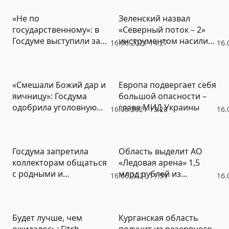
«Не по
Зеленский назвал
государственному»: в
«Северный поток – 2»
Госдуме выступили за
инструментом насилия
16.06.2021 14:27
16.
запрет
над Украиной
микрофинансовых
организаций
«Смешали Божий дар и
Европа подвергает себя
яичницу»: Госдума
большой опасности –
одобрила уголовную
глава МИД Украины
16.06.2021 13:28
16.
ответственность за
поддельную
маркировку товаров
Госдума запретила
Область выделит АО
коллекторам общаться
«Ледовая арена» 1,5
с родными и
млрд рублей из
16.06.2021 11:59
16.
знакомыми должников
регионального
бюджета
Будет лучше, чем
Курганская область
ожидалось: Fitch
получит из резервного