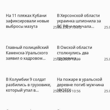
На 11 пляжах Кубани
В Херсонской области
зафиксировали новые
украинка шпионила за
выбросы мазута
ВС РФ и получала
25.02.2025 15:37
25.
взрывчатку с помощью
дронов
Главный полицейский
В Омской области
Каменска-Уральского
столкнулись два
заявил о кадровом
грузовика,
25.02.2025 12:39
25.
голоде после скандала с
микроавтобус и
пытками на автомойке
легковушка
В Колумбии 9 солдат
На пожаре в уральской
разбились в грузовике,
деревне погиб мужчина
который упал в
(ФОТО)
25.02.2025 10:56
25.
пропасть