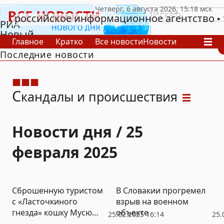
российское информационное агентство
РИА
Новый
Главное
Кратко
Все новости
Новости
День
Последние новости
В России
В мире
Видео
Спецпроекты
Проекты
Архив
С
кандалы и происшествия
Новости дня / 25
февраля 2025
Сброшенную туристом
В Словакии прогремел
с «Ласточкиного
взрыв на военном
гнезда» кошку Мусю
объекте
25.02.2025 16:14
25.
нашли живой