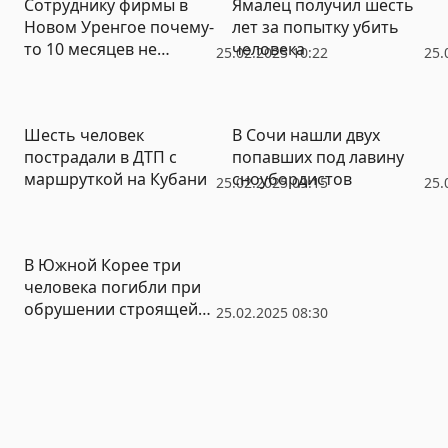
Сотруднику фирмы в
Ямалец получил шесть
Новом Уренгое почему-
лет за попытку убить
то 10 месяцев не
человека
25.02.2025 10:22
25.
платили зарплату
Шесть человек
В Сочи нашли двух
пострадали в ДТП с
попавших под лавину
маршруткой на Кубани
сноубордистов
25.02.2025 09:15
25.
В Южной Корее три
человека погибли при
обрушении строящейся
25.02.2025 08:30
эстакады