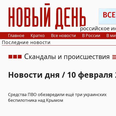
РИА Новый День
российское и
Главное
Кратко
Все новости
В России
В ми
Последние новости
С
кандалы и происшествия
Новости дня / 10 февраля 
Средства ПВО обезвредили ещё три украинских
беспилотника над Крымом