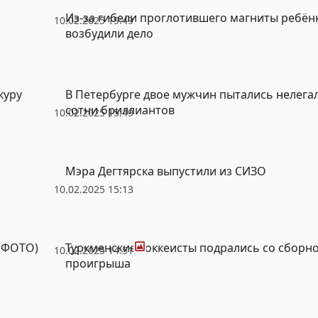
Из-за гибели проглотившего магниты ребён
10.02.2025 19:49
возбудили дело
куру
В Петербурге двое мужчин пытались нелега
сотни бриллиантов
10.02.2025 15:49
Мэра Дегтярска выпустили из СИЗО
10.02.2025 15:13
Фото
 (ФОТО)
Туркменские хоккеисты подрались со сборно
10.02.2025 14:51
проигрыша