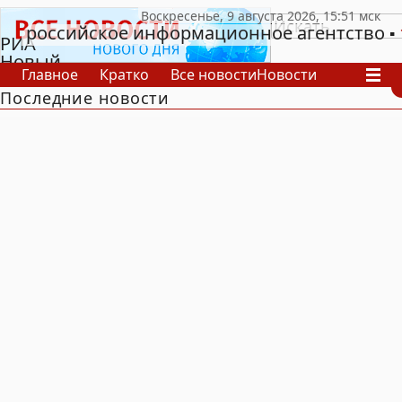
российское информационное агентство
РИА
Новый
Главное
Кратко
Все новости
Новости
День
Последние новости
В России
В мире
Видео
Спецпроекты
Проекты
Архив