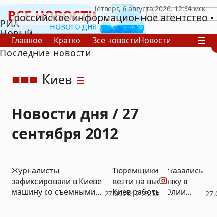
российское информационное агентство
РИА
Новый
Главное
Кратко
Все новости
Новости
День
Последние новости
В России
В мире
Видео
Спецпроекты
Проекты
Архив
К
иев
Новости дня / 27
сентября 2012
Видео
Журналисты
Тюремщики отказались
зафиксировали в Киеве
везти на выставку в
машину со съемными
Киев работы Юлии
27.09.2012 23:53
27.
милицейскими
Тимошенко (ФОТО,
номерами (ВИДЕО)
ВИДЕО)