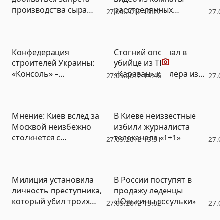
производства сыра
расстрелянных
27.09.2012 15:22
27.
«сулугуни» на Украине
охранников ТРЦ
«Караван» (ВИДЕО)
Видео
Конфедерация
Стогний опознал в
строителей Украины:
убийце из ТРЦ
«Консоль» –
«Караван» киллера из
27.09.2012 14:46
27.
ненадежная компания
группировки Дикаева
(ВИДЕО)
(ФОТО)
Мнение: Киев вслед за
В Киеве неизвестные
Москвой неизбежно
избили журналиста
столкнется с
телеканала «1+1»
27.09.2012 13:31
27.
проблемой наплыва
гастарбайтеров
Милиция установила
В России поступят в
личность преступника,
продажу леденцы
который убил троих
«Юлькины сосульки»
27.09.2012 13:02
27.
охранников в торговом