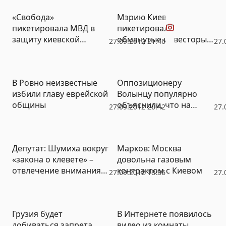
Видео
«Свобода»
Мэрию Киева
пикетировала МВД в
пикетировали
защиту киевской
обманутые инвесторы
27.09.2012 21:46
27.
учительницы, которую
строительных
вынуждают продать
компаний (ФОТО,
дом в престижном
ВИДЕО)
В Ровно неизвестные
Оппозиционеру
районе (ФОТО, ВИДЕО)
избили главу еврейской
Волынцу популярно
общины
объяснили, что на
27.09.2012 20:42
27.
Донбассе есть только
Партия регионов
Депутат: Шумиха вокруг
Марков: Москва
«закона о клевете» –
довольна газовым
отвлечение внимания
контрактом с Киевом
27.09.2012 18:36
27.
от плана продажи
украинских черноземов
Грузия будет
В Интернете появилось
добиваться запрета
видео из комнаты