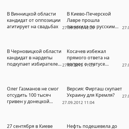
центре Киева
В Винницкой области
В Киево-Печерской
кандидат от оппозиции
Лавре прошла
агитирует на свадьбах
панихида по русским
27.09.2012 12:20
27.
героям войны 1812 года
(ВИДЕО)
В Черновицкой области
Косачев избежал
кандидат в нардепы
прямого ответа на
подкупает избирателей
вопрос о статусе
27.09.2012 11:55
27.
пасхальной мукой
русского языка на
(ФОТО)
Украине (ВИДЕО)
Олег Газманов не смог
Версия: Фирташ скупает
отсудить 100 тысяч
Украину для Кремля?
27.
гривен у донецкой
27.09.2012 11:04
газеты, обвинявшей его
в проплаченных
концертах
27 сентября в Киеве
Нефть подешевела до