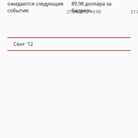
ожидаются следующие
89,98 доллара за
события:
баррель
27.09.2012 10:00
27.
Сент
'12