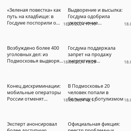
«Зеленая повестка» как
Выдворение и высылка:
путь на кладбище: в
Госдума одобрила
Госдуме поспорили о
ужесточение
18.06.2024 17:10
18.
экологических
миграционного
перспективах России
законодательства
Возбуждено более 400
Госдума поддержала
уголовных дел: из
запрет на продажу
Подмосковья выдворят
энергетиков
18.06.2024 16:29
18.
более 1500
подросткам: достигнем
нелегальных мигрантов
ли нужной цели?
Конец дискриминации:
В Подмосковье 20
мобильные операторы
человек попали в
России отменят
больницу с ботулизмом
18.06.2024 16:10
18.
роуминг в Крыму
Эксперт анонсировал
Официальная фикция:
более доступную
реестр проблемных