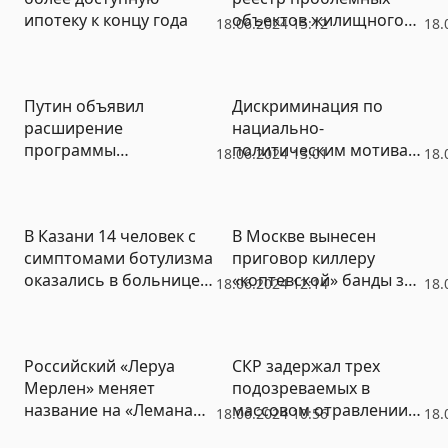
ипотеку к концу года
объектов жилищного
18.06.2024 15:12
18.
строительства не
отражает реальную
картину с обманом
Путин объявил
Дискриминация по
дольщиков
расширение
нациально-
программы
политическим мотивам:
18.06.2024 13:01
18.
дальневосточной
в Италии началась
ипотеки
зачистка российских
журналистов
В Казани 14 человек с
В Москве вынесен
симптомами ботулизма
приговор киллеру
оказались в больнице,
«коптевской» банды за
18.06.2024 12:14
18.
двое – на ИВЛ
убийства в конце 1990-х
Российский «Леруа
СКР задержал трех
Мерлен» меняет
подозреваемых в
название на «Лемана
массовом отравлении
18.06.2024 10:56
18.
Про»
москвичей