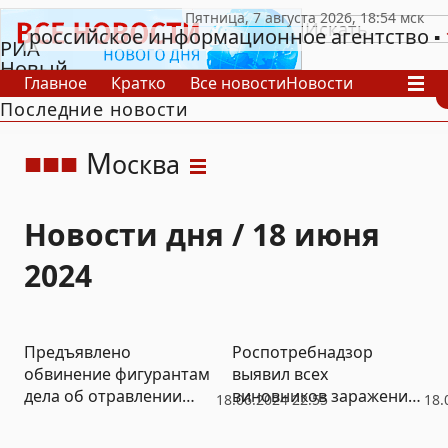
российское информационное агентство
РИА
Новый
Главное
Кратко
Все новости
Новости
День
Последние новости
В России
В мире
Видео
Спецпроекты
Проекты
Архив
М
осква
Новости дня / 18 июня
2024
Предъявлено
Роспотребнадзор
обвинение фигурантам
выявил всех
дела об отравлении
виновников заражения
18.06.2024 22:55
18.
людей
ботулизмом