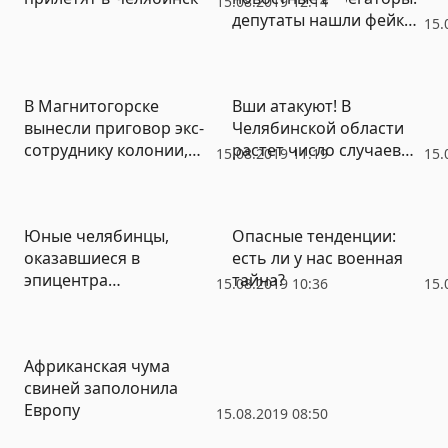
15.08.2019 12:14
депутаты нашли фейки
15.
в топе поисковиков
В Магнитогорске
Вши атакуют! В
вынесли приговор экс-
Челябинской области
сотруднику колонии,
растет число случаев
15.08.2019 11:19
15.
снабжавшему зэков
педикулеза
телефонами
Юные челябинцы,
Опасные тенденции:
оказавшиеся в
есть ли у нас военная
эпицентра
тайна?
15.08.2019 10:36
15.
туристического
скандала, вернулись
домой
Африканская чума
свиней заполонила
Европу
15.08.2019 08:50