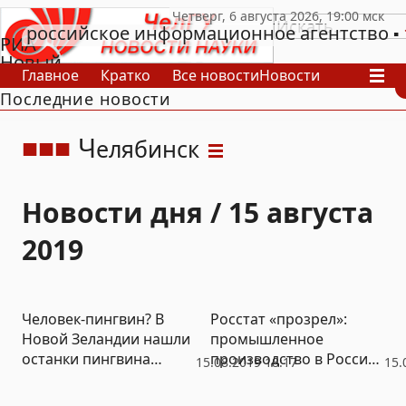
российское информационное агентство
РИА
Новый
Главное
Кратко
Все новости
Новости
День
Последние новости
В России
В мире
Видео
Спецпроекты
Проекты
Архив
Ч
елябинск
Новости дня / 15 августа
2019
Человек-пингвин? В
Росстат «прозрел»:
Новой Зеландии нашли
промышленное
останки пингвина
производство в России
15.08.2019 18:17
15.
ростом с человека
замедляется