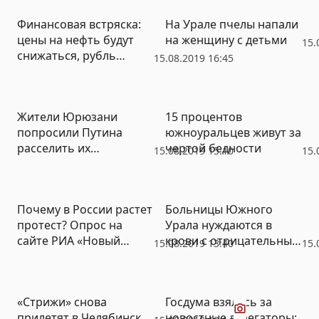
Финансовая встряска:
На Урале пчелы напали
цены на нефть будут
на женщину с детьми
15.
снижаться, рубль
15.08.2019 16:45
продолжит падение
Жители Юрюзани
15 процентов
попросили Путина
южноуральцев живут за
расселить их
чертой бедности
15.08.2019 15:10
15.
развалюхи: мэру
некогда
Почему в России растет
Больницы Южного
протест? Опрос на
Урала нуждаются в
сайте РИА «Новый
крови с отрицательным
15.08.2019 13:40
15.
День»
резусом
Видео
«Стрижи» снова
Госдума взялась за
прилетят в Челябинск
новостные агрегаторы: