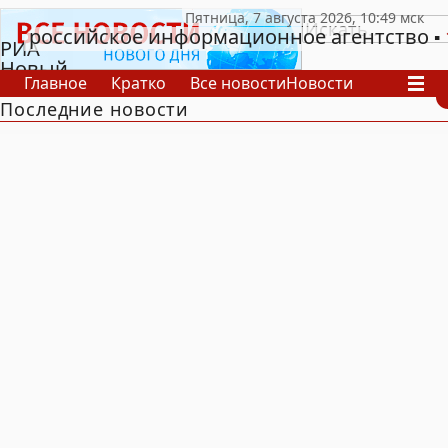
российское информационное агентство
РИА
Новый
Главное
Кратко
Все новости
Новости
День
Последние новости
В России
В мире
Видео
Спецпроекты
Проекты
Архив