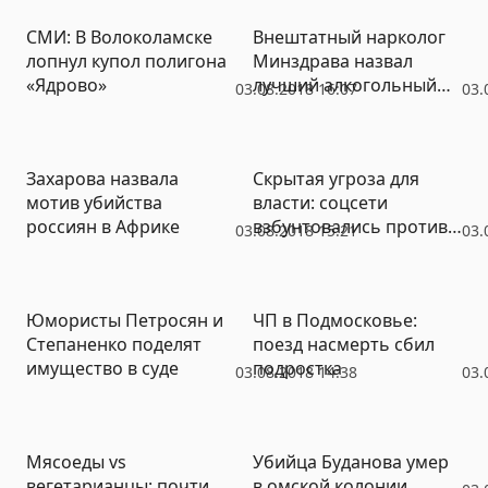
СМИ: В Волоколамске
Внештатный нарколог
лопнул купол полигона
Минздрава назвал
«Ядрово»
лучший алкогольный
03.08.2018 16:07
03.
«коктейль» для жаркой
погоды
Захарова назвала
Скрытая угроза для
мотив убийства
власти: соцсети
россиян в Африке
взбунтовались против
03.08.2018 15:21
03.
пенсионной реформы
Юмористы Петросян и
ЧП в Подмосковье:
Степаненко поделят
поезд насмерть сбил
имущество в суде
подростка
03.08.2018 14:38
03.
Мясоеды vs
Убийца Буданова умер
вегетарианцы: почти
в омской колонии