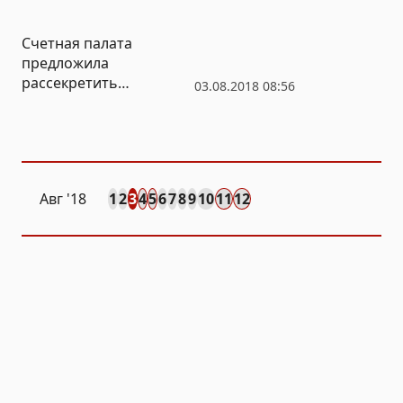
госсредств
Счетная палата
предложила
рассекретить
03.08.2018 08:56
информацию о
несгораемых пенсиях
Авг
'18
1
2
3
4
5
6
7
8
9
10
11
12