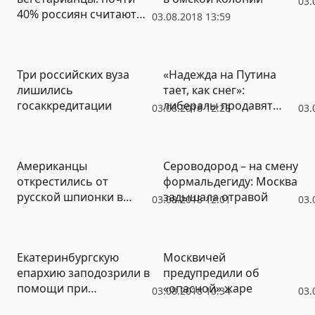
03.
40% россиян считают
03.08.2018 13:59
вредной растительную
«диету»
Три российских вуза
«Надежда на Путина
лишились
тает, как снег»:
госаккредитации
либералы продавят
03.08.2018 12:28
03.
пенсионную реформу
Американцы
Сероводород – на смену
открестились от
формальдегиду: Москва
русской шпионки в
задышала отравой
03.08.2018 12:01
03.
посольстве США в
Москве
Екатеринбургскую
Москвичей
епархию заподозрили в
предупредили об
помощи при
«опасной» жаре
03.08.2018 10:34
03.
обналичивании