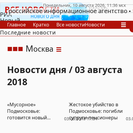
российское информационное агентство
РИА
Новый
Главное
Кратко
Все новости
Новости
День
Последние новости
В России
В мире
Видео
Спецпроекты
Проекты
Архив
М
осква
Новости дня / 03 августа
2018
«Мусорное»
Жестокое убийство в
Подмосковье:
Подмосковье: погибли
готовится новый
супруги-пенсионеры
03.08.2018 17:34
03.
митинг против
самоуправства властей