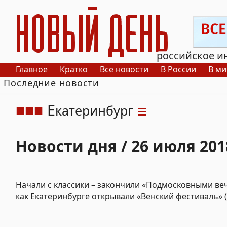
РИА Новый День
российское и
Главное
Кратко
Все новости
В России
В ми
Последние новости
Е
катеринбург
Новости дня / 26 июля 201
Начали с классики – закончили «Подмосковными ве
как Екатеринбурге открывали «Венский фестиваль»