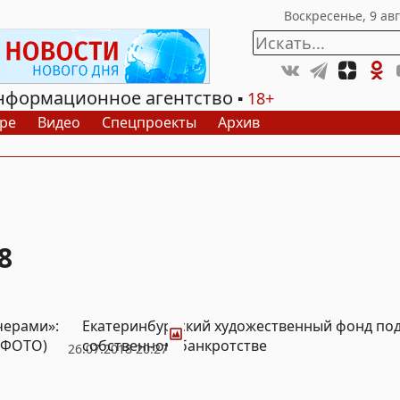
нформационное агентство
18+
ре
Видео
Спецпроекты
Архив
8
Фото
черами»:
Екатеринбургский художественный фонд под
 (ФОТО)
собственном банкротстве
26.07.2018 20:27